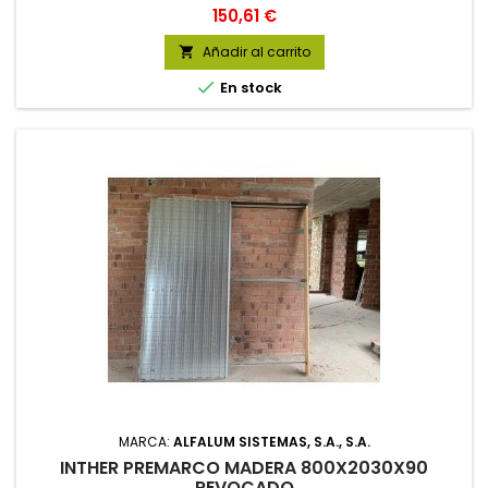
Precio
150,61 €
Añadir al carrito


En stock
MARCA:
ALFALUM SISTEMAS, S.A., S.A.
INTHER PREMARCO MADERA 800X2030X90
REVOCADO