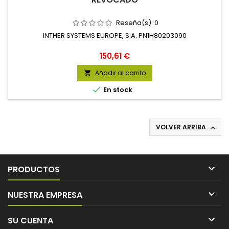
Reseña(s):
0
INTHER SYSTEMS EUROPE, S.A. PN1H80203090
Precio
150,61 €
Añadir al carrito


En stock
VOLVER ARRIBA


PRODUCTOS

NUESTRA EMPRESA

SU CUENTA