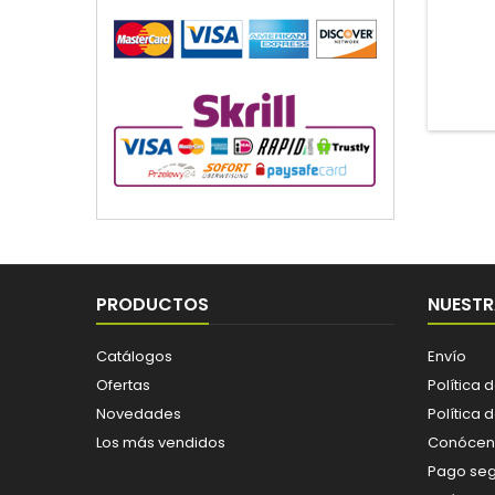
PRODUCTOS
NUESTR
Catálogos
Envío
Ofertas
Política 
Novedades
Política 
Los más vendidos
Conócen
Pago se