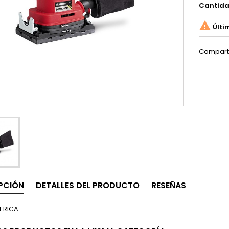
Cantid

Últi
Compart
PCIÓN
DETALLES DEL PRODUCTO
RESEÑAS
BERICA