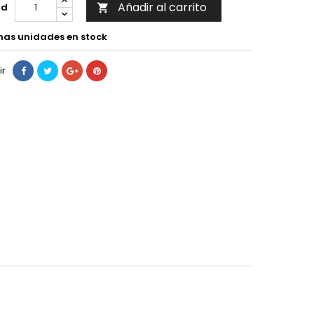
Añadir al carrito
ad

mas unidades en stock
ir