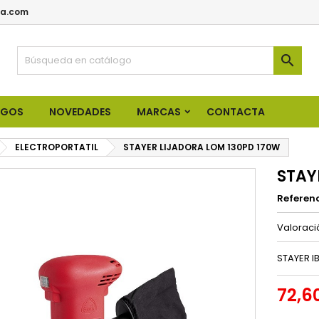
a.com

OGOS
NOVEDADES
MARCAS
CONTACTA
ELECTROPORTATIL
STAYER LIJADORA LOM 130PD 170W
STAY
Referen
Valorac
STAYER I
72,6