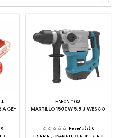
<
>
¡En oferta
LL
MARCA:
TESA
IA GE-
MARTILLO 1500W 5.5 J WESCO
AMOLA
:
0
Reseña(s):
0
300
TESA MAQUINARIA ELECTROPORTATIL
TESA M