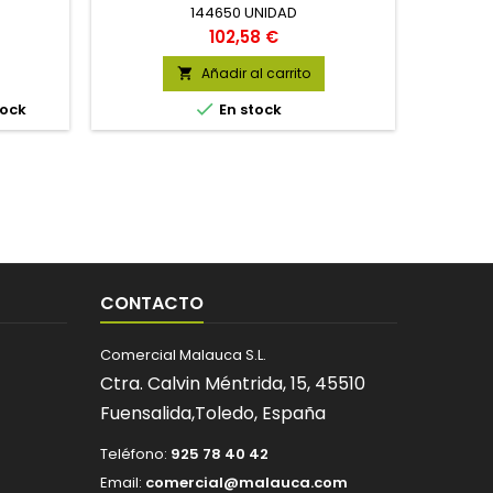
144650 UNIDAD
Precio
102,58 €
Añadir al carrito


tock
En stock
CONTACTO
Comercial Malauca S.L.
Ctra. Calvin Méntrida, 15,
45510
Fuensalida,
Toledo,
España
Teléfono:
925 78 40 42
Email:
comercial@malauca.com