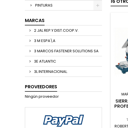
16 OTR
PINTURAS
MARCAS
2 JAL REP.Y DIST.COOP.V.
3 M ESPA\A
3 MARCOS FASTENER SOLUTIONS SA
3E ATLANTIC
3L INTERNACIONAL.
PROVEEDORES
MA
Ningún proveedor
SIER
PROFE
ROBERT