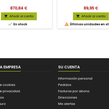
Precio
Precio
870,84 €
89,95 €
Añadir al carrito
Añadir al carrito




En stock
Últimas unidades en s
A EMPRESA
SU CUENTA
Información personal
de cookies
Pedidos
de privacidad
Facturas por abono
os
Direcciones
guro
Mis alertas