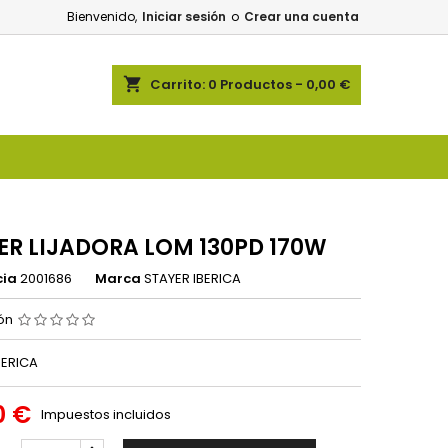
Bienvenido,
Iniciar sesión
o
Crear una cuenta
shopping_cart
Carrito:
0
Productos - 0,00 €
ER LIJADORA LOM 130PD 170W
cia
2001686
Marca
STAYER IBERICA
ión
BERICA
0 €
Impuestos incluidos