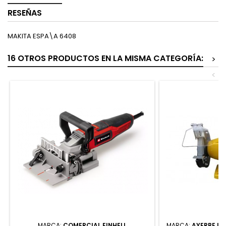
RESEÑAS
MAKITA ESPA\A 6408
16 OTROS PRODUCTOS EN LA MISMA CATEGORÍA:
>
<
MARCA:
COMERCIAL EINHELL
MARCA:
AYERBE IN