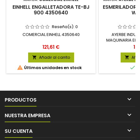
EINHELL ENGALLETADORA TE-BJ
ESMERILADORA 
900 4350640
W 
Reseña(s):
0
COMERCIAL EINHELL 4350640
AYERBE INDUS
MAQUINARIA ELE
U
Precio
Pr
121,61 €
10
Añadir al carrito
Añad




Últimas unidades en stock
E

PRODUCTOS

NUESTRA EMPRESA

SU CUENTA