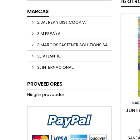
16 OTR
MARCAS
2 JAL REP.Y DIST.COOP.V.
3 M ESPA\A
3 MARCOS FASTENER SOLUTIONS SA
3E ATLANTIC
3L INTERNACIONAL.
PROVEEDORES
Ningún proveedor
MAR
JUNTA
SANEA