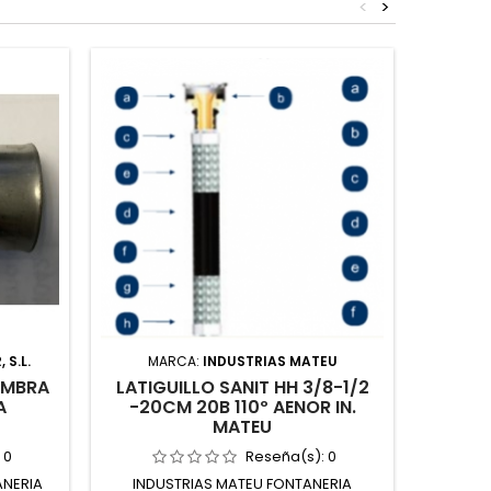
<
>
 S.L.
MARCA:
INDUSTRIAS MATEU
EMBRA
LATIGUILLO SANIT HH 3/8-1/2
AIR
A
-20CM 20B 110º AENOR IN.
MATEU
:
0
Reseña(s):
0
ANERIA
INDUSTRIAS MATEU FONTANERIA
ORFESA 