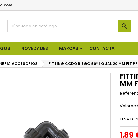
a.com

OGOS
NOVEDADES
MARCAS
CONTACTA
NERIA ACCESORIOS
FITTING CODO RIEGO 90º I GUAL 20 MM FIT P
FITT
MM F
Referen
Valorac
TESA FON
1,89 