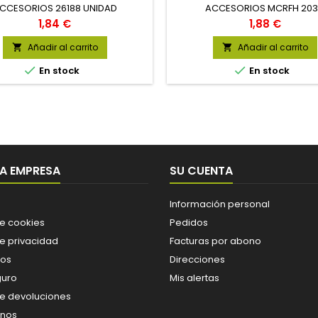
CCESORIOS 26188 UNIDAD
ACCESORIOS MCRFH 20
Precio
Precio
1,84 €
1,88 €
Añadir al carrito
Añadir al carrito




En stock
En stock
A EMPRESA
SU CUENTA
Información personal
de cookies
Pedidos
de privacidad
Facturas por abono
os
Direcciones
guro
Mis alertas
de devoluciones
enos