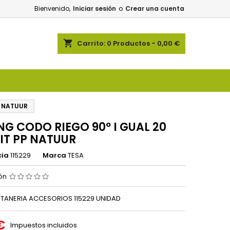
Bienvenido,
Iniciar sesión
o
Crear una cuenta
shopping_cart
Carrito:
0
Productos - 0,00 €
P NATUUR
ING CODO RIEGO 90º I GUAL 20
IT PP NATUUR
cia
115229
Marca
TESA
ión
TANERIA ACCESORIOS 115229 UNIDAD
€
Impuestos incluidos