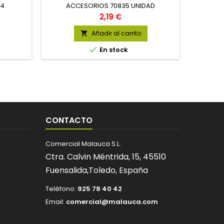
34
ACCESORIOS 70835 UNIDAD
Precio
2,19 €
Añadir al carrito


En stock
CONTACTO
Comercial Malauca S.L.
Ctra. Calvin Méntrida, 15,
45510
Fuensalida,
Toledo,
España
Teléfono:
925 78 40 42
Email:
comercial@malauca.com