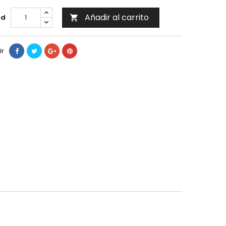
Añadir al carrito
ad

ir