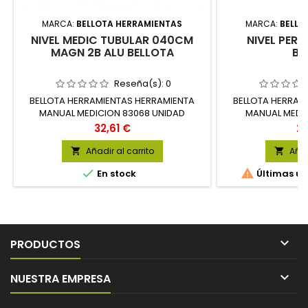
MARCA:
BELLOTA HERRAMIENTAS
MARCA:
BELLO
NIVEL MEDIC TUBULAR 040CM
NIVEL PERF
MAGN 2B ALU BELLOTA
BE
Reseña(s):
0
BELLOTA HERRAMIENTAS HERRAMIENTA
BELLOTA HERRAM
MANUAL MEDICION 83068 UNIDAD
MANUAL MEDIC
Precio
Pr
32,61 €
29
Añadir al carrito
Añad




En stock
Últimas un

PRODUCTOS

NUESTRA EMPRESA