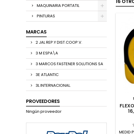
16 OTR
MAQUINARIA PORTATIL
PINTURAS
MARCAS
2 JAL REP.Y DIST.COOP.V.
3 M ESPA\A
3 MARCOS FASTENER SOLUTIONS SA
3E ATLANTIC
3L INTERNACIONAL.
PROVEEDORES
FLEXO
16
Ningún proveedor
MEDID 