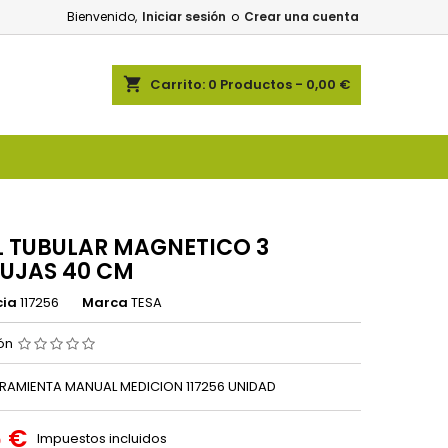
Bienvenido,
Iniciar sesión
o
Crear una cuenta
shopping_cart
Carrito:
0
Productos - 0,00 €
L TUBULAR MAGNETICO 3
UJAS 40 CM
cia
117256
Marca
TESA
ión
RAMIENTA MANUAL MEDICION 117256 UNIDAD
6 €
Impuestos incluidos