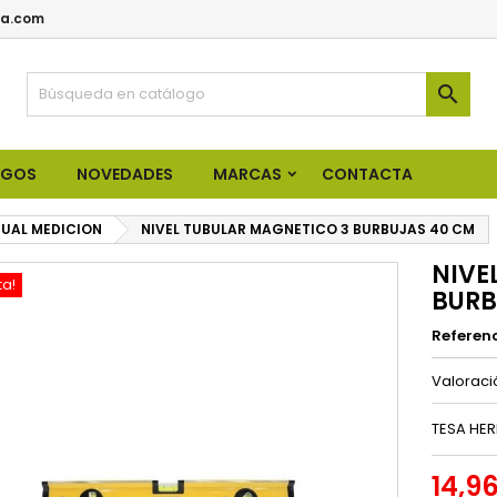
a.com

OGOS
NOVEDADES
MARCAS
CONTACTA
UAL MEDICION
NIVEL TUBULAR MAGNETICO 3 BURBUJAS 40 CM
NIVE
ta!
BURB
Referen
Valorac
TESA HER
14,9