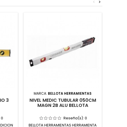
<
>
MARCA:
BELLOTA HERRAMIENTAS
MARC
IO 3
NIVEL MEDIC TUBULAR 050CM
NIVEL 
MAGN 2B ALU BELLOTA
FAT
:
0
Reseña(s):
0
EDICION
BELLOTA HERRAMIENTAS HERRAMIENTA
BLA