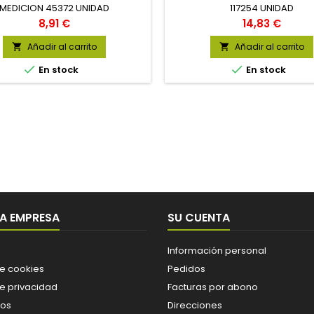
MEDICION 45372 UNIDAD
117254 UNIDAD
Precio
Precio
8,91 €
14,83 €
Añadir al carrito
Añadir al carrito




En stock
En stock
A EMPRESA
SU CUENTA
Información personal
de cookies
Pedidos
de privacidad
Facturas por abono
os
Direcciones