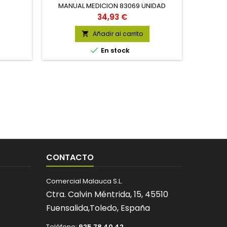
MANUAL MEDICION 83069 UNIDAD
HERRAMI
Precio
34,93 €
Añadir al carrito


En stock
CONTACTO
Comercial Malauca S.L.
Ctra. Calvin Méntrida, 15,
45510
Fuensalida,
Toledo,
España
Teléfono:
925 78 40 42