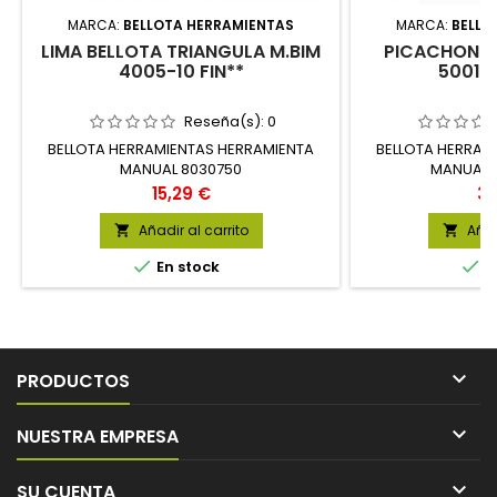
MARCA:
BELLOTA HERRAMIENTAS
MARCA:
BELLO
LIMA BELLOTA TRIANGULA M.BIM
PICACHON 2
4005-10 FIN**
5001-
Reseña(s):
0
BELLOTA HERRAMIENTAS HERRAMIENTA
BELLOTA HERRAM
MANUAL 8030750
MANUAL 1
Precio
Pr
15,29 €
37
Añadir al carrito
Añad




En stock
E

PRODUCTOS

NUESTRA EMPRESA

SU CUENTA