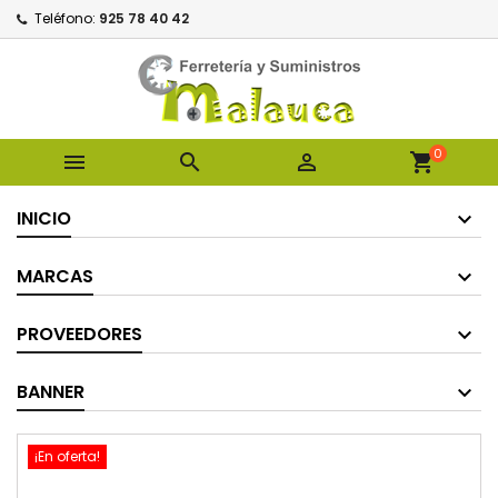
Teléfono:
925 78 40 42
0



shopping_cart
INICIO
MARCAS
PROVEEDORES
BANNER
¡En oferta!