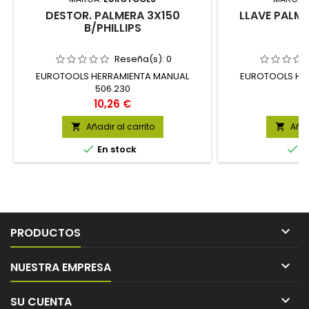
DESTOR. PALMERA 3X150
LLAVE PALM
B/PHILLIPS
2
Reseña(s):
0
EUROTOOLS HERRAMIENTA MANUAL
EUROTOOLS HE
506.230
2
Precio
P
10,26 €
1
Añadir al carrito
Añad




En stock
E

PRODUCTOS

NUESTRA EMPRESA

SU CUENTA