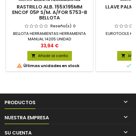
RASTRILLO ALB. 155X195MM
LLAVE PALM
ENCOF 05P S/M. A/FOR 5753-B
1
BELLOTA
Reseña(s):
0
BELLOTA HERRAMIENTAS HERRAMIENTA
EUROTOOLS HE
MANUAL 14205 UNIDAD
2
Precio
P
33,94 €
7
Añadir al carrito
Añad




Últimas unidades en stock
E

PRODUCTOS

NUESTRA EMPRESA

SU CUENTA