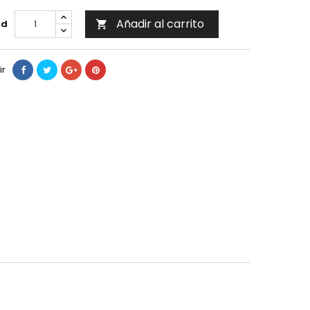
Añadir al carrito
ad

ir