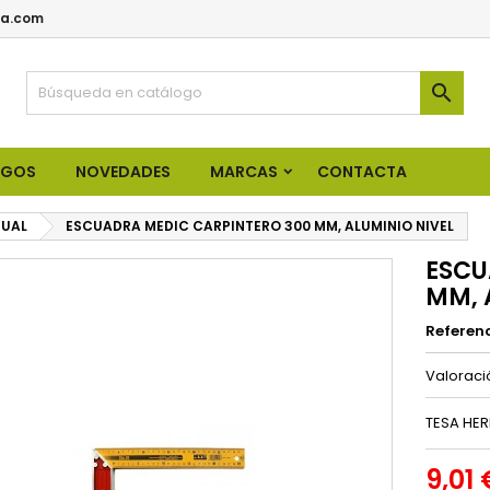
a.com

OGOS
NOVEDADES
MARCAS
CONTACTA
UAL
ESCUADRA MEDIC CARPINTERO 300 MM, ALUMINIO NIVEL
ESCU
MM, 
Referen
Valorac
TESA HER
9,01 