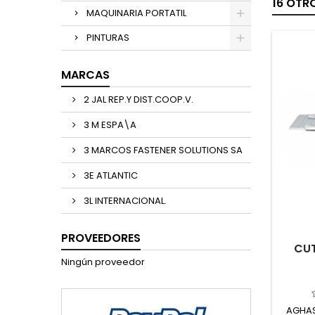
16 OTR
MAQUINARIA PORTATIL
PINTURAS
MARCAS
2 JAL REP.Y DIST.COOP.V.
3 M ESPA\A
3 MARCOS FASTENER SOLUTIONS SA
3E ATLANTIC
3L INTERNACIONAL.
PROVEEDORES
CUT
Ningún proveedor
AGHAS