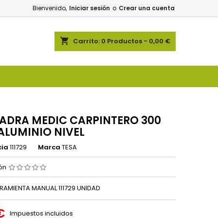
Bienvenido,
Iniciar sesión
o
Crear una cuenta
shopping_cart
Carrito:
0
Productos - 0,00 €
ADRA MEDIC CARPINTERO 300
ALUMINIO NIVEL
cia
111729
Marca
TESA
ión
RAMIENTA MANUAL 111729 UNIDAD
€
Impuestos incluidos