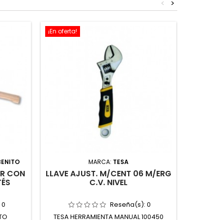
<
>
¡En oferta!
BENITO
MARCA:
TESA
GR CON
LLAVE AJUST. M/CENT 06 M/ERG
TENAZ
TÉS
C.V. NIVEL
:
0
Reseña(s):
0
TO
TESA HERRAMIENTA MANUAL 100450
KNIPEX