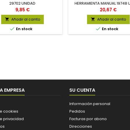
29702 UNIDAD
HERRAMIENTA MANUAL 19748 
Precio
Precio
9,85 €
20,67 €
Añadir al carrito
Añadir al carrito




En stock
En stock
A EMPRESA
SU CUENTA
Información personal
de cookies
Pedidos
de privacidad
Facturas por abono
os
Direcciones