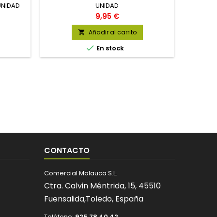
UNIDAD
UNIDAD
Precio
9,95 €
Añadir al carrito


En stock
CONTACTO
Comercial Malauca S.L.
Ctra. Calvin Méntrida, 15,
45510
Fuensalida,
Toledo,
España
Teléfono:
925 78 40 42