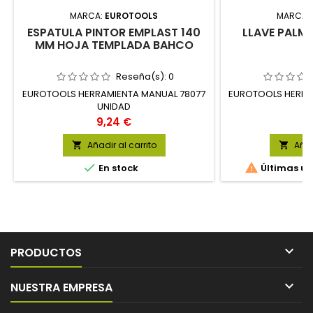
MARCA:
EUROTOOLS
MARCA:
ESPATULA PINTOR EMPLAST 140
LLAVE PALM
MM HOJA TEMPLADA BAHCO
Reseña(s):
0
EUROTOOLS HERRAMIENTA MANUAL 78077
EUROTOOLS HERRAM
UNIDAD
Precio
P
9,24 €
7
Añadir al carrito
Añad




En stock
Últimas un

PRODUCTOS

NUESTRA EMPRESA