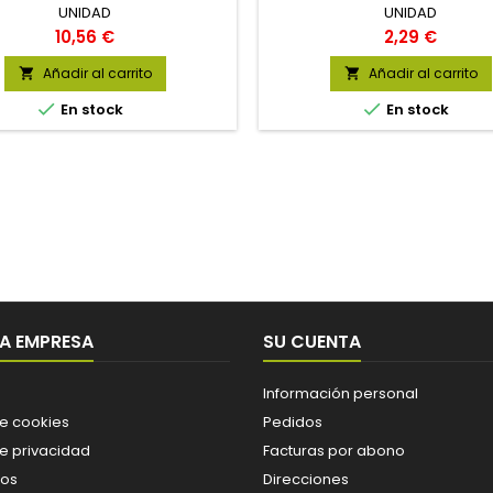
UNIDAD
UNIDAD
Precio
Precio
10,56 €
2,29 €
Añadir al carrito
Añadir al carrito




En stock
En stock
A EMPRESA
SU CUENTA
Información personal
de cookies
Pedidos
de privacidad
Facturas por abono
os
Direcciones