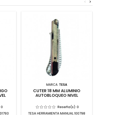
<
>
MARCA:
TESA
NGO
CUTER 18 MM ALUMINIO
TIJER
VEL
AUTOBLOQUEO NIVEL
:
0
Reseña(s):
0
01793
TESA HERRAMIENTA MANUAL 100798
URKO 