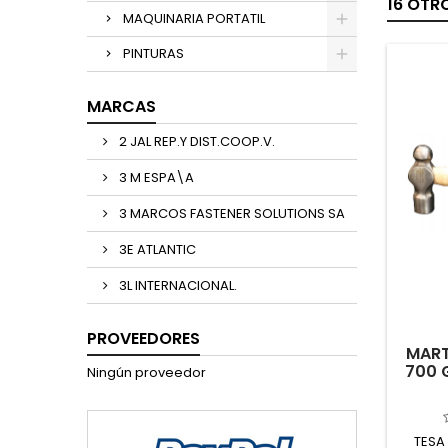
16 OTR
MAQUINARIA PORTATIL
PINTURAS
MARCAS
2 JAL REP.Y DIST.COOP.V.
3 M ESPA\A
3 MARCOS FASTENER SOLUTIONS SA
3E ATLANTIC
3L INTERNACIONAL.
PROVEEDORES
MART
700 
Ningún proveedor
TESA