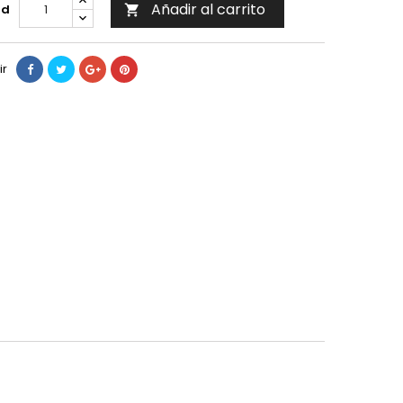
Añadir al carrito
ad

ir