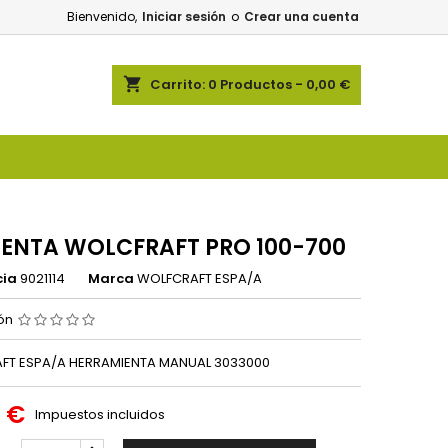
Bienvenido,
Iniciar sesión
o
Crear una cuenta
shopping_cart
Carrito:
0
Productos - 0,00 €
ENTA WOLCFRAFT PRO 100-700
cia
9021114
Marca
WOLFCRAFT ESPA/A
ión
FT ESPA/A HERRAMIENTA MANUAL 3033000
6 €
Impuestos incluidos