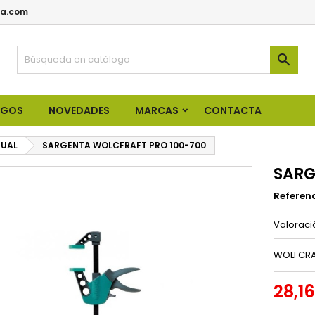
a.com

OGOS
NOVEDADES
MARCAS
CONTACTA
UAL
SARGENTA WOLCFRAFT PRO 100-700
SARG
Referen
Valorac
WOLFCRA
28,1