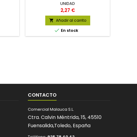
UNIDAD
Precio
2,27 €
Añadir al carrito


En stock
CONTACTO
Comercial Malauca S.L.
Ctra. Calvin Méntrida, 15,
45510
Fuensalida,
Toledo,
España
Teléfono:
925 78 40 42