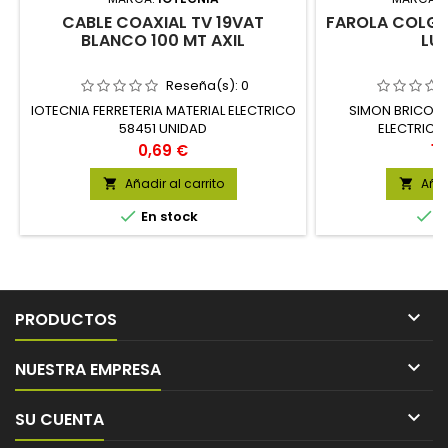
CABLE COAXIAL TV 19VAT
FAROLA COLGA
BLANCO 100 MT AXIL
LU
Reseña(s):
0
IOTECNIA FERRETERIA MATERIAL ELECTRICO
SIMON BRICO F
58451 UNIDAD
ELECTRICO
Precio
Pr
0,69 €
14
Añadir al carrito
Añad




En stock
E

PRODUCTOS

NUESTRA EMPRESA

SU CUENTA