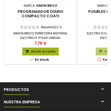
MARCA:
SIMON BRICO
MARCA:
PROGRAMADOR DIARIO
FUSIBLES K
COMPACTO COATI
Reseña(s):
0
SIMON BRICO FERRETERIA MATERIAL
ELECTRO D.H. F
ELECTRICO 117426 UNIDAD
ELECTR
Precio
P
7,76 €
2
Añadir al carrito
Añad




En stock
Fuer

PRODUCTOS

NUESTRA EMPRESA