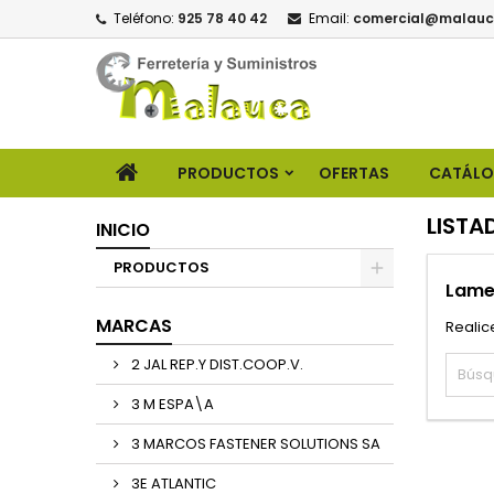
Teléfono:
925 78 40 42
Email:
comercial@malauc
PRODUCTOS
OFERTAS
CATÁL
LISTA
INICIO
PRODUCTOS
Lame
MARCAS
Realic
2 JAL REP.Y DIST.COOP.V.
3 M ESPA\A
3 MARCOS FASTENER SOLUTIONS SA
3E ATLANTIC