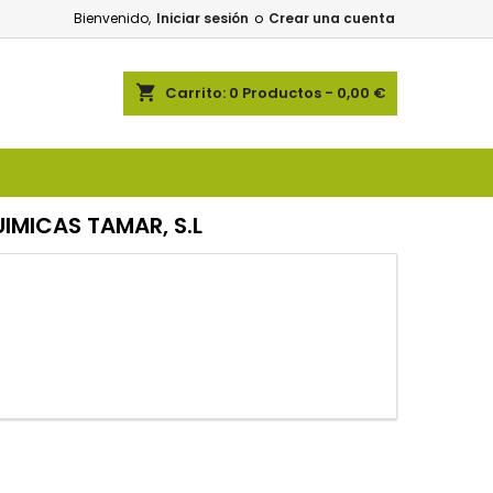
Bienvenido,
Iniciar sesión
o
Crear una cuenta
shopping_cart
Carrito:
0
Productos - 0,00 €
IMICAS TAMAR, S.L