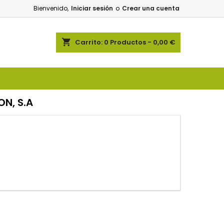
Bienvenido,
Iniciar sesión
o
Crear una cuenta
shopping_cart
Carrito:
0
Productos - 0,00 €
N, S.A