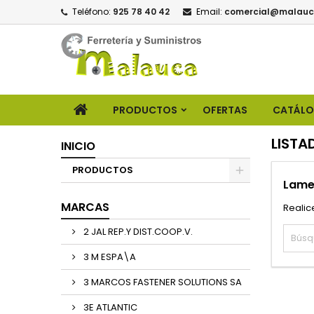
Teléfono:
925 78 40 42
Email:
comercial@malauc
PRODUCTOS
OFERTAS
CATÁL
LISTA
INICIO
PRODUCTOS
Lame
MARCAS
Realic
2 JAL REP.Y DIST.COOP.V.
3 M ESPA\A
3 MARCOS FASTENER SOLUTIONS SA
3E ATLANTIC