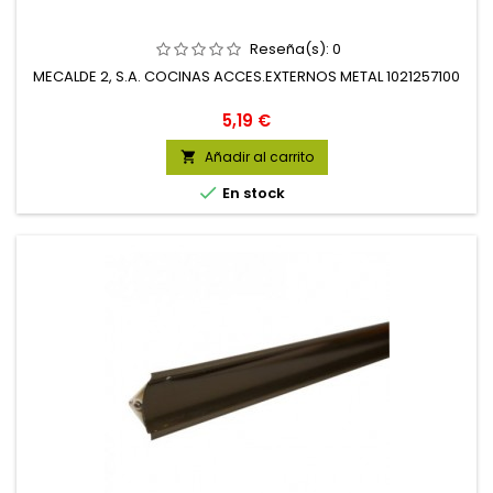
Reseña(s):
0
MECALDE 2, S.A. COCINAS ACCES.EXTERNOS METAL 1021257100
Precio
5,19 €
Añadir al carrito


En stock