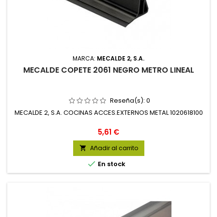
MARCA:
MECALDE 2, S.A.
MECALDE COPETE 2061 NEGRO METRO LINEAL
Reseña(s):
0
MECALDE 2, S.A. COCINAS ACCES.EXTERNOS METAL 1020618100
Precio
5,61 €
Añadir al carrito


En stock