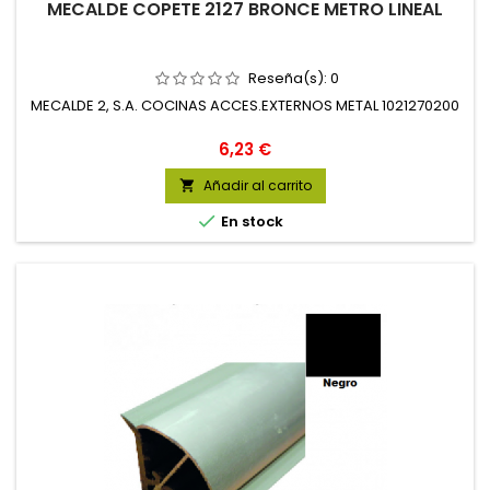
MECALDE COPETE 2127 BRONCE METRO LINEAL
Reseña(s):
0
MECALDE 2, S.A. COCINAS ACCES.EXTERNOS METAL 1021270200
Precio
6,23 €
Añadir al carrito


En stock