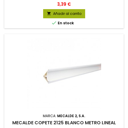
Precio
3,39 €
Añadir al carrito


En stock
MARCA:
MECALDE 2, S.A.
MECALDE COPETE 2125 BLANCO METRO LINEAL