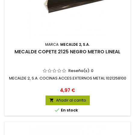
MARCA:
MECALDE 2, S.A.
MECALDE COPETE 2125 NEGRO METRO LINEAL
Reseña(s):
0
MECALDE 2, S.A. COCINAS ACCES.EXTERNOS METAL 1021258100
Precio
4,97 €
Añadir al carrito


En stock