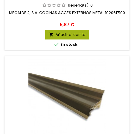
Reseña(s):
0
MECALDE 2, S.A. COCINAS ACCES.EXTERNOS METAL 1020617100
Precio
5,87 €
Añadir al carrito


En stock