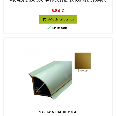
MECALDE 2, S.A. COCINAS ACCES.EXTERNOS METAL 8054610
Precio
5,84 €
Añadir al carrito


En stock
MARCA:
MECALDE 2, S.A.