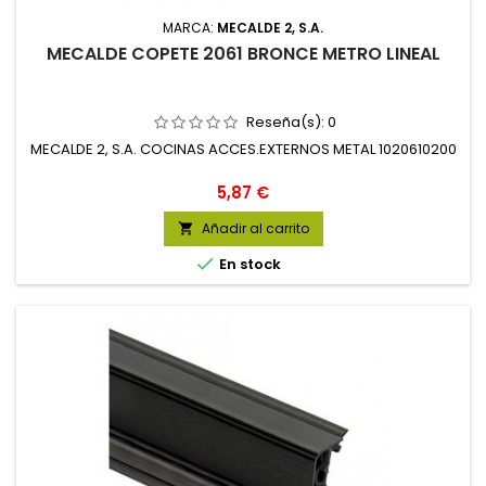
MARCA:
MECALDE 2, S.A.
MECALDE COPETE 2061 BRONCE METRO LINEAL
Reseña(s):
0
MECALDE 2, S.A. COCINAS ACCES.EXTERNOS METAL 1020610200
Precio
5,87 €
Añadir al carrito


En stock