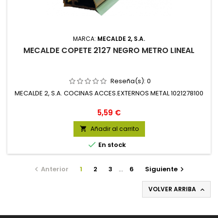
MARCA:
MECALDE 2, S.A.
MECALDE COPETE 2127 NEGRO METRO LINEAL
Reseña(s):
0
MECALDE 2, S.A. COCINAS ACCES.EXTERNOS METAL 1021278100
Precio
5,59 €
Añadir al carrito


En stock
Anterior
1
2
3
…
6
Siguiente


VOLVER ARRIBA
