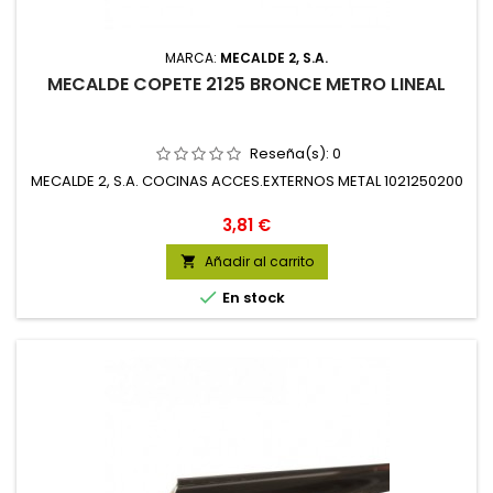
MARCA:
MECALDE 2, S.A.
MECALDE COPETE 2125 BRONCE METRO LINEAL
Reseña(s):
0
MECALDE 2, S.A. COCINAS ACCES.EXTERNOS METAL 1021250200
Precio
3,81 €
Añadir al carrito


En stock