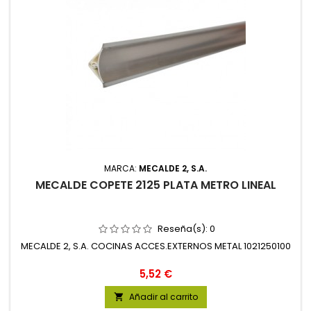
MARCA:
MECALDE 2, S.A.
MECALDE COPETE 2125 PLATA METRO LINEAL
Reseña(s):
0
MECALDE 2, S.A. COCINAS ACCES.EXTERNOS METAL 1021250100
Precio
5,52 €
Añadir al carrito
