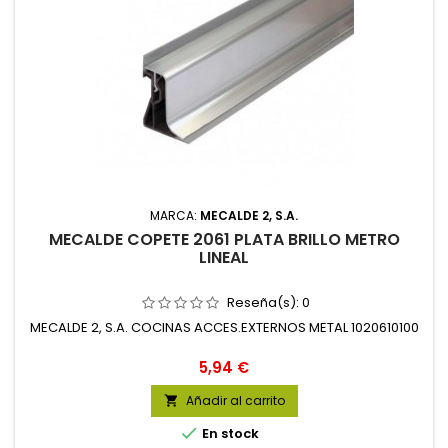
MARCA:
MECALDE 2, S.A.
MECALDE COPETE 2061 PLATA BRILLO METRO
LINEAL
Reseña(s):
0
MECALDE 2, S.A. COCINAS ACCES.EXTERNOS METAL 1020610100
Precio
5,94 €
Añadir al carrito


En stock