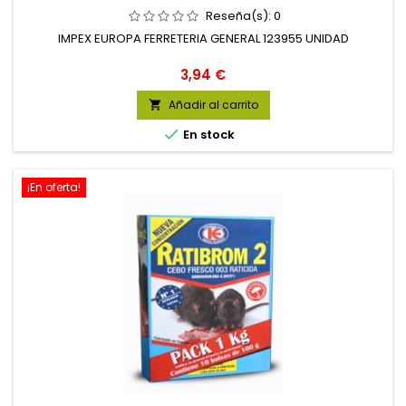
Reseña(s):
0
IMPEX EUROPA FERRETERIA GENERAL 123955 UNIDAD
Precio
3,94 €
Añadir al carrito


En stock
¡En oferta!