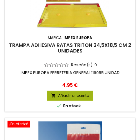
MARCA:
IMPEX EUROPA
TRAMPA ADHESIVA RATAS TRITON 24,5X18,5 CM 2
UNIDADES
Reseña(s):
0
IMPEX EUROPA FERRETERIA GENERAL 116055 UNIDAD
Precio
4,95 €
Añadir al carrito


En stock
¡En oferta!