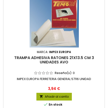
MARCA:
IMPEX EUROPA
TRAMPA ADHESIVA RATONES 21X13.5 CM 3
UNIDADES AVO
Reseña(s):
0
IMPEX EUROPA FERRETERIA GENERAL 57116 UNIDAD
Precio
3,94 €
Añadir al carrito


En stock