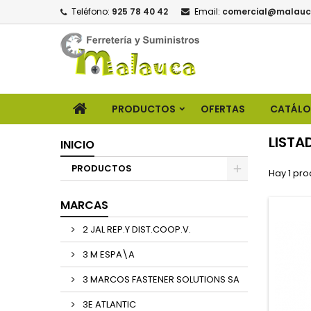
Teléfono:
925 78 40 42
Email:
comercial@malauc
PRODUCTOS
OFERTAS
CATÁL
LISTA
INICIO
PRODUCTOS
Hay 1 pro
MARCAS
2 JAL REP.Y DIST.COOP.V.
3 M ESPA\A
3 MARCOS FASTENER SOLUTIONS SA
3E ATLANTIC