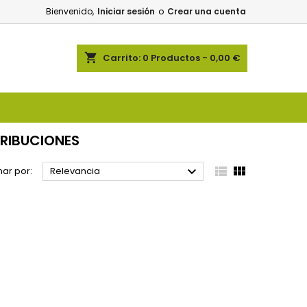
Bienvenido,
Iniciar sesión
o
Crear una cuenta
shopping_cart
Carrito:
0
Productos - 0,00 €
TRIBUCIONES



ar por:
Relevancia