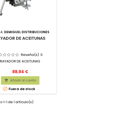
A:
DEMIGUEL DISTRIBUCIONES
YADOR DE ACEITUNAS
Reseña(s):
0
RAYADOR DE ACEITUNAS
Precio
88,94 €
Añadir al carrito


Fuera de stock
 1-1 de 1 artículo(s)