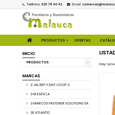
Teléfono:
925 78 40 42
Email:
comercial@malauc
PRODUCTOS
OFERTAS
CATÁL
LISTA
INICIO
PRODUCTOS
Hay 1 pro
MARCAS
2 JAL REP.Y DIST.COOP.V.
3 M ESPA\A
3 MARCOS FASTENER SOLUTIONS SA
3E ATLANTIC