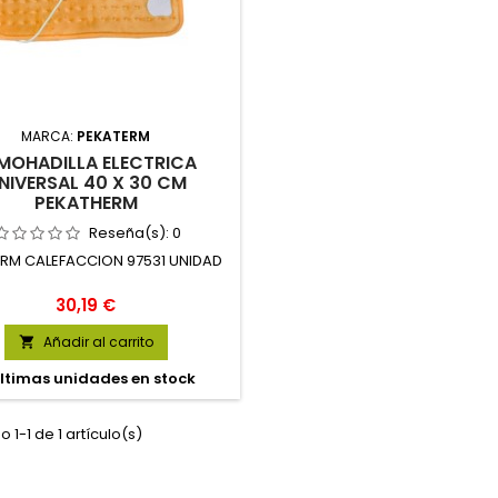
MARCA:
PEKATERM
MOHADILLA ELECTRICA
NIVERSAL 40 X 30 CM
PEKATHERM
Reseña(s):
0
RM CALEFACCION 97531 UNIDAD
Precio
30,19 €
Añadir al carrito

ltimas unidades en stock
 1-1 de 1 artículo(s)