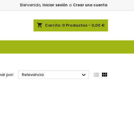
Bienvenido,
Iniciar sesión
o
Crear una cuenta
shopping_cart
Carrito:
0
Productos - 0,00 €



ar por:
Relevancia