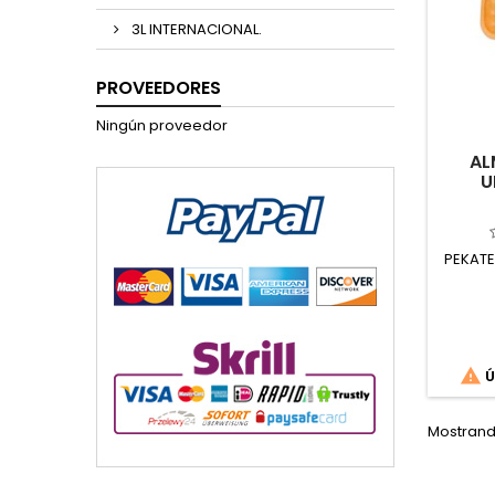
3L INTERNACIONAL.
PROVEEDORES
Ningún proveedor
AL
U
PEKATE

Ú
Mostrando