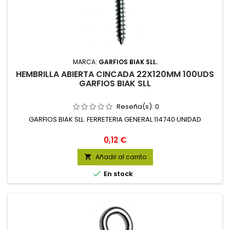
MARCA:
GARFIOS BIAK SLL.
HEMBRILLA ABIERTA CINCADA 22X120MM 100UDS
GARFIOS BIAK SLL
Reseña(s):
0
GARFIOS BIAK SLL. FERRETERIA GENERAL 114740 UNIDAD
Precio
0,12 €
Añadir al carrito


En stock