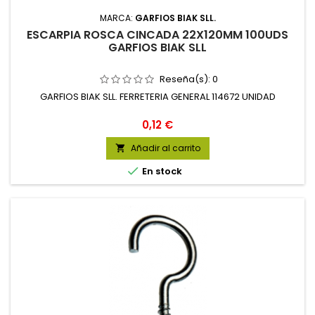
MARCA:
GARFIOS BIAK SLL.
ESCARPIA ROSCA CINCADA 22X120MM 100UDS
GARFIOS BIAK SLL
Reseña(s):
0
GARFIOS BIAK SLL. FERRETERIA GENERAL 114672 UNIDAD
Precio
0,12 €
Añadir al carrito


En stock