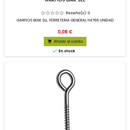
Reseña(s):
0
GARFIOS BIAK SLL. FERRETERIA GENERAL 114755 UNIDAD
Precio
0,08 €
Añadir al carrito


En stock