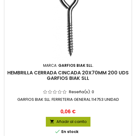
MARCA:
GARFIOS BIAK SLL.
HEMBRILLA CERRADA CINCADA 20X70MM 200 UDS
GARFIOS BIAK SLL
Reseña(s):
0
GARFIOS BIAK SLL. FERRETERIA GENERAL 114753 UNIDAD
Precio
0,06 €
Añadir al carrito


En stock