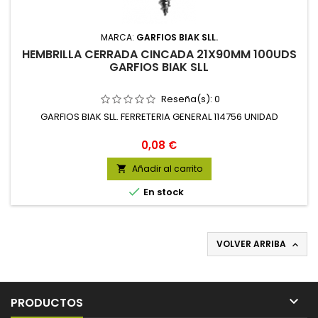
MARCA:
GARFIOS BIAK SLL.
HEMBRILLA CERRADA CINCADA 21X90MM 100UDS
GARFIOS BIAK SLL
Reseña(s):
0
GARFIOS BIAK SLL. FERRETERIA GENERAL 114756 UNIDAD
Precio
0,08 €
Añadir al carrito


En stock
VOLVER ARRIBA


PRODUCTOS