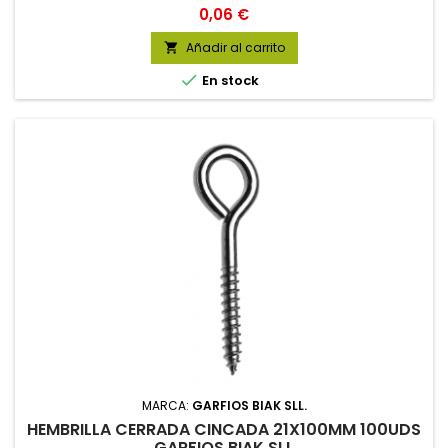
Precio
0,06 €
Añadir al carrito


En stock
MARCA:
GARFIOS BIAK SLL.
HEMBRILLA CERRADA CINCADA 21X100MM 100UDS
GARFIOS BIAK SLL