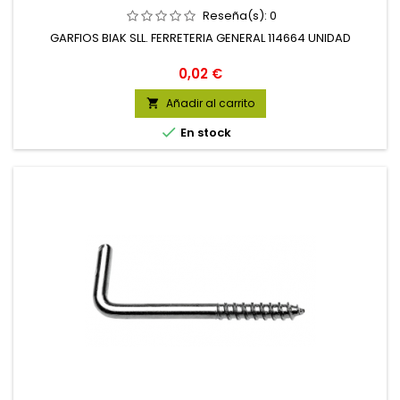
Reseña(s):
0
GARFIOS BIAK SLL. FERRETERIA GENERAL 114664 UNIDAD
Precio
0,02 €
Añadir al carrito


En stock