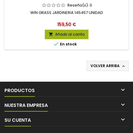
Reseña(s):
0
WIN GRASS JARDINERIA 145457 UNIDAD
Precio
159,50 €
Añadir al carrito


En stock
VOLVER ARRIBA


PRODUCTOS

NUESTRA EMPRESA

SU CUENTA