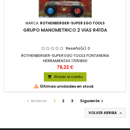
MARCA:
ROTHENBERGER-SUPER EGO TOOLS
GRUPO MANOMETRICO 2 VIAS R410A
Reseña(s):
0
ROTHENBERGER-SUPER EGO TOOLS FONTANERIA
HERRAMIENTAS 17051800
Precio
79,22 €
Añadir al carrito


Últimas unidades en stock
Anterior
1
2
3
Siguiente


VOLVER ARRIBA
