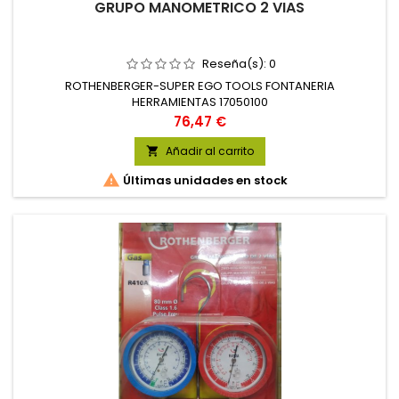
GRUPO MANOMETRICO 2 VIAS
Reseña(s):
0
ROTHENBERGER-SUPER EGO TOOLS FONTANERIA
HERRAMIENTAS 17050100
Precio
76,47 €
Añadir al carrito


Últimas unidades en stock