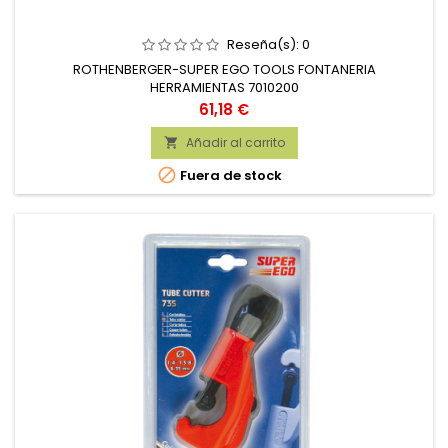
Reseña(s):
0
ROTHENBERGER-SUPER EGO TOOLS FONTANERIA
HERRAMIENTAS 7010200
Precio
61,18 €
Añadir al carrito


Fuera de stock