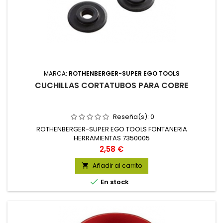
MARCA:
ROTHENBERGER-SUPER EGO TOOLS
CUCHILLAS CORTATUBOS PARA COBRE
Reseña(s):
0
ROTHENBERGER-SUPER EGO TOOLS FONTANERIA
HERRAMIENTAS 7350005
Precio
2,58 €
Añadir al carrito


En stock