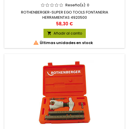
Reseña(s):
0
ROTHENBERGER-SUPER EGO TOOLS FONTANERIA
HERRAMIENTAS 4920500
Precio
58,30 €
Añadir al carrito


Últimas unidades en stock