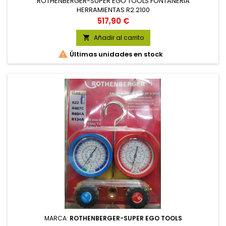
ROTHENBERGER-SUPER EGO TOOLS FONTANERIA
HERRAMIENTAS R2.2100
Precio
517,90 €
Añadir al carrito


Últimas unidades en stock
MARCA:
ROTHENBERGER-SUPER EGO TOOLS