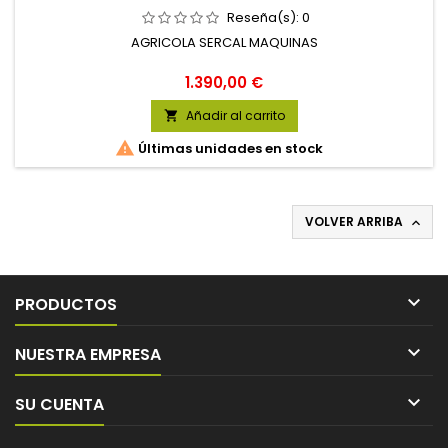
Reseña(s):
0
AGRICOLA SERCAL MAQUINAS
Precio
1.390,00 €
Añadir al carrito


Últimas unidades en stock
VOLVER ARRIBA


PRODUCTOS

NUESTRA EMPRESA

SU CUENTA