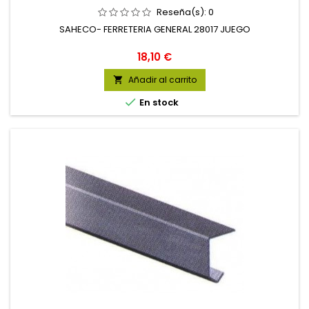
Reseña(s):
0
SAHECO- FERRETERIA GENERAL 28017 JUEGO
Precio
18,10 €
Añadir al carrito


En stock