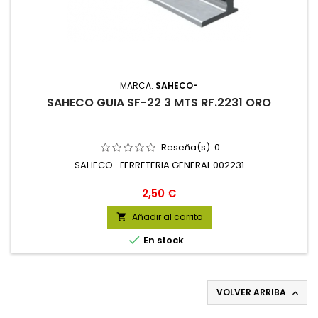
MARCA:
SAHECO-
SAHECO GUIA SF-22 3 MTS RF.2231 ORO
Reseña(s):
0
SAHECO- FERRETERIA GENERAL 002231
Precio
2,50 €
Añadir al carrito


En stock
VOLVER ARRIBA
