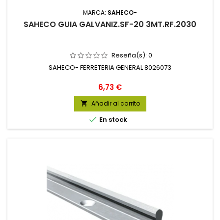
MARCA:
SAHECO-
SAHECO GUIA GALVANIZ.SF-20 3MT.RF.2030
Reseña(s):
0
SAHECO- FERRETERIA GENERAL 8026073
Precio
6,73 €
Añadir al carrito


En stock