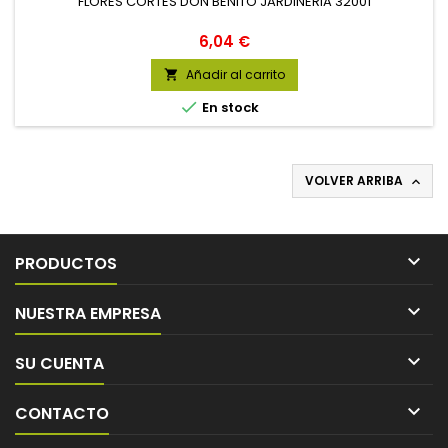
FLORES CORTES DON BENITO JARDINERIA 32001
Precio
6,04 €
Añadir al carrito


En stock
VOLVER ARRIBA


PRODUCTOS

NUESTRA EMPRESA

SU CUENTA

CONTACTO