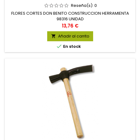
Reseña(s):
0
FLORES CORTES DON BENITO CONSTRUCCION HERRAMIENTA
98316 UNIDAD
Precio
13,76 €
Añadir al carrito


En stock