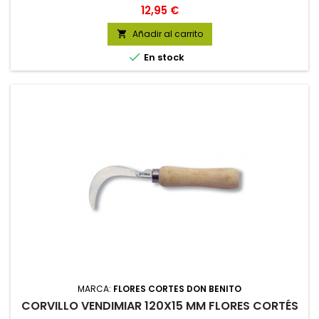
Precio
12,95 €
Añadir al carrito


En stock
MARCA:
FLORES CORTES DON BENITO
CORVILLO VENDIMIAR 120X15 MM FLORES CORTÉS