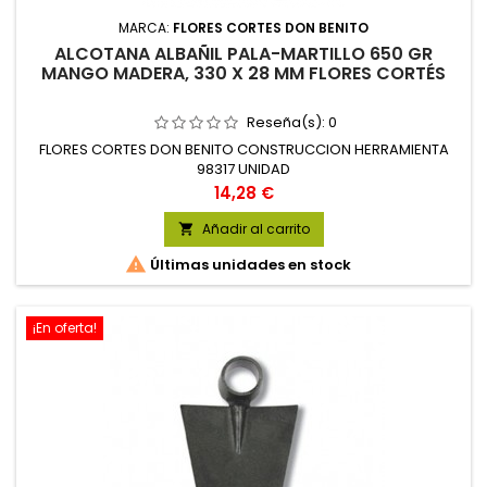
MARCA:
FLORES CORTES DON BENITO
ALCOTANA ALBAÑIL PALA-MARTILLO 650 GR
MANGO MADERA, 330 X 28 MM FLORES CORTÉS
Reseña(s):
0
FLORES CORTES DON BENITO CONSTRUCCION HERRAMIENTA
98317 UNIDAD
Precio
14,28 €
Añadir al carrito


Últimas unidades en stock
¡En oferta!