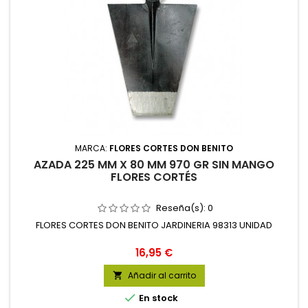
MARCA:
FLORES CORTES DON BENITO
AZADA 225 MM X 80 MM 970 GR SIN MANGO
FLORES CORTÉS
Reseña(s):
0
FLORES CORTES DON BENITO JARDINERIA 98313 UNIDAD
Precio
16,95 €
Añadir al carrito


En stock