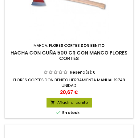
MARCA:
FLORES CORTES DON BENITO
HACHA CON CUÑA 500 GR CON MANGO FLORES
CORTÉS
Reseña(s):
0
FLORES CORTES DON BENITO HERRAMIENTA MANUAL 19748
UNIDAD
Precio
20,67 €
Añadir al carrito


En stock