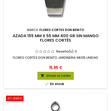
MARCA:
FLORES CORTES DON BENITO
AZADA 155 MM X 55 MM 400 GR SIN MANGO
FLORES CORTÉS
Reseña(s):
0
FLORES CORTES DON BENITO JARDINERIA 98315 UNIDAD
Precio
15,95 €
Añadir al carrito


En stock
¡En oferta!