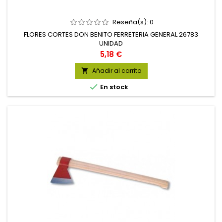
Reseña(s):
0
FLORES CORTES DON BENITO FERRETERIA GENERAL 26783
UNIDAD
Precio
5,18 €
Añadir al carrito


En stock