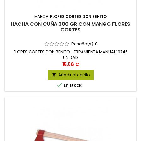
MARCA:
FLORES CORTES DON BENITO
HACHA CON CUÑA 300 GR CON MANGO FLORES
CORTÉS
Reseña(s):
0
FLORES CORTES DON BENITO HERRAMIENTA MANUAL 19746
UNIDAD
Precio
15,56 €
Añadir al carrito


En stock