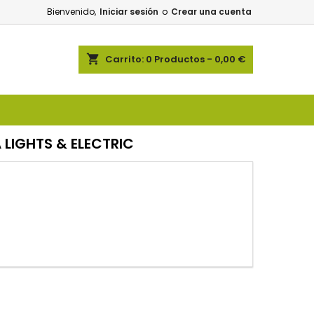
Bienvenido,
Iniciar sesión
o
Crear una cuenta
shopping_cart
Carrito:
0
Productos - 0,00 €
LIGHTS & ELECTRIC