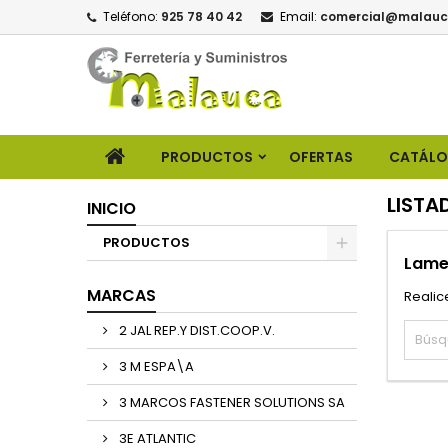
Teléfono:
925 78 40 42
Email:
comercial@malauc
PRODUCTOS
OFERTAS
CATÁL
LISTA
INICIO
PRODUCTOS
Lame
MARCAS
Realic
2 JAL REP.Y DIST.COOP.V.
3 M ESPA\A
3 MARCOS FASTENER SOLUTIONS SA
3E ATLANTIC