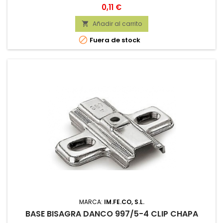
Precio
0,11 €
Añadir al carrito


Fuera de stock
MARCA:
IM.FE.CO, S.L.
BASE BISAGRA DANCO 997/5-4 CLIP CHAPA