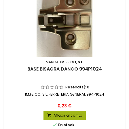
MARCA:
IM.FE.CO, S.L.
BASE BISAGRA DANCO 994P1024
Reseña(s):
0
IM.FE.CO, S.L. FERRETERIA GENERAL 994P1024
Precio
0,23 €
Añadir al carrito


En stock