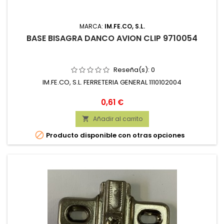
MARCA:
IM.FE.CO, S.L.
BASE BISAGRA DANCO AVION CLIP 9710054
Reseña(s):
0
IM.FE.CO, S.L. FERRETERIA GENERAL 1110102004
Precio
0,61 €
Añadir al carrito


Producto disponible con otras opciones