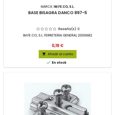
MARCA:
IM.FE.CO, S.L.
BASE BISAGRA DANCO 897-5
Reseña(s):
0
IM.FE.CO, S.L. FERRETERIA GENERAL 2000682
Precio
0,19 €
Añadir al carrito


En stock