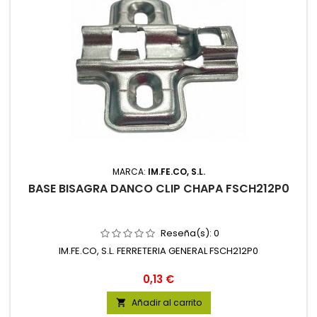
MARCA:
IM.FE.CO, S.L.
BASE BISAGRA DANCO CLIP CHAPA FSCH212P0
Reseña(s):
0
IM.FE.CO, S.L. FERRETERIA GENERAL FSCH212P0
Precio
0,13 €
Añadir al carrito
