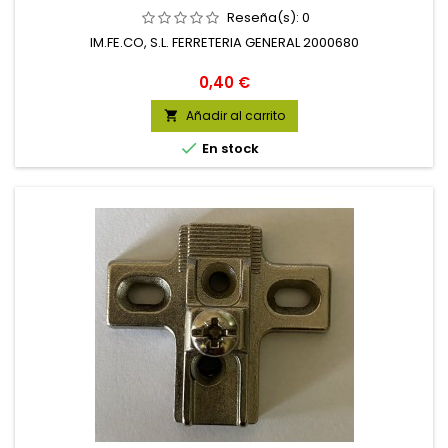
Reseña(s):
0
IM.FE.CO, S.L. FERRETERIA GENERAL 2000680
Precio
0,40 €
Añadir al carrito


En stock