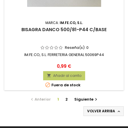
MARCA:
IM.FE.CO, S.L.
BISAGRA DANCO 500/81-P44 C/BASE
Reseña(s):
0
IM.FE.CO, S.L. FERRETERIA GENERAL 50069P44
Precio
0,99 €
Añadir al carrito


Fuera de stock
Anterior
1
2
Siguiente


VOLVER ARRIBA
