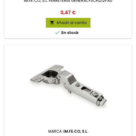
IM.FE.CO, S.L. FERRETERIA GENERAL FSCH212PA0
Precio
0,47 €
Añadir al carrito


En stock
MARCA:
IM.FE.CO, S.L.