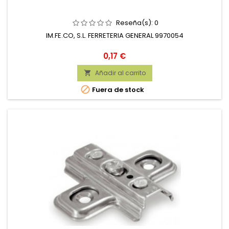
Reseña(s):
0
IM.FE.CO, S.L. FERRETERIA GENERAL 9970054
Precio
0,17 €
Añadir al carrito


Fuera de stock