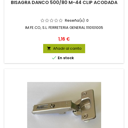
BISAGRA DANCO 500/80 M-44 CLIP ACODADA
Reseña(s):
0
IM.FE.CO, S.L. FERRETERIA GENERAL 1110101005
Precio
1,16 €
Añadir al carrito


En stock