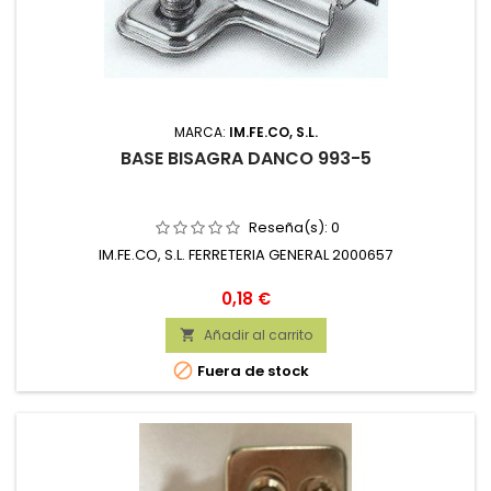
MARCA:
IM.FE.CO, S.L.
BASE BISAGRA DANCO 993-5
Reseña(s):
0
IM.FE.CO, S.L. FERRETERIA GENERAL 2000657
Precio
0,18 €
Añadir al carrito


Fuera de stock