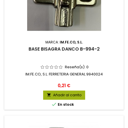
MARCA:
IM.FE.CO, S.L.
BASE BISAGRA DANCO B-994-2
Reseña(s):
0
IM.FE.CO, S.L. FERRETERIA GENERAL 9940024
Precio
0,21 €
Añadir al carrito


En stock