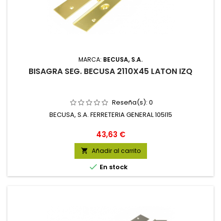
MARCA:
BECUSA, S.A.
BISAGRA SEG. BECUSA 2110X45 LATON IZQ
Reseña(s):
0
BECUSA, S.A. FERRETERIA GENERAL 105I15
Precio
43,63 €
Añadir al carrito


En stock