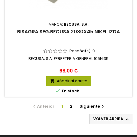
MARCA:
BECUSA, S.A.
BISAGRA SEG.BECUSA 2030X45 NIKEL IZDA
Reseña(s):
0
BECUSA, S.A. FERRETERIA GENERAL 105NI35
Precio
68,00 €
Añadir al carrito


En stock
Anterior
1
2
Siguiente


VOLVER ARRIBA
