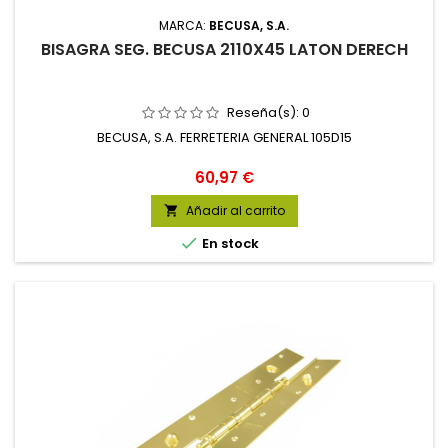
MARCA:
BECUSA, S.A.
BISAGRA SEG. BECUSA 2110X45 LATON DERECH
Reseña(s):
0
BECUSA, S.A. FERRETERIA GENERAL 105D15
Precio
60,97 €
Añadir al carrito


En stock