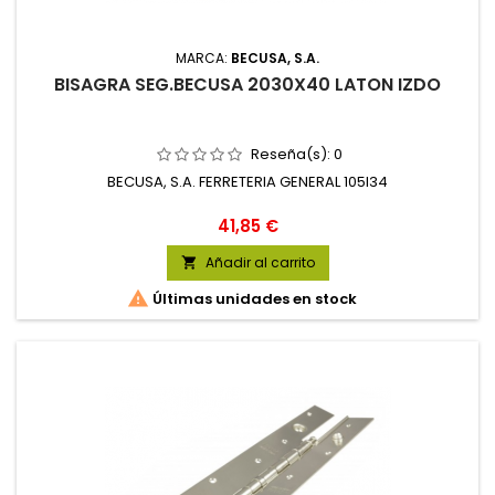
MARCA:
BECUSA, S.A.
BISAGRA SEG.BECUSA 2030X40 LATON IZDO
Reseña(s):
0
BECUSA, S.A. FERRETERIA GENERAL 105I34
Precio
41,85 €
Añadir al carrito


Últimas unidades en stock