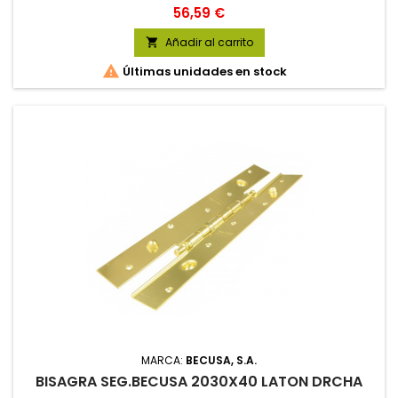
Precio
56,59 €
Añadir al carrito


Últimas unidades en stock
MARCA:
BECUSA, S.A.
BISAGRA SEG.BECUSA 2030X40 LATON DRCHA