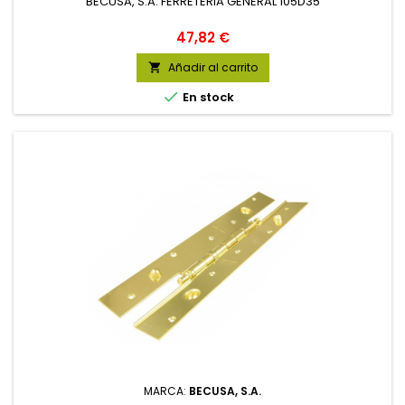
BECUSA, S.A. FERRETERIA GENERAL 105D35
Precio
47,82 €
Añadir al carrito


En stock
MARCA:
BECUSA, S.A.