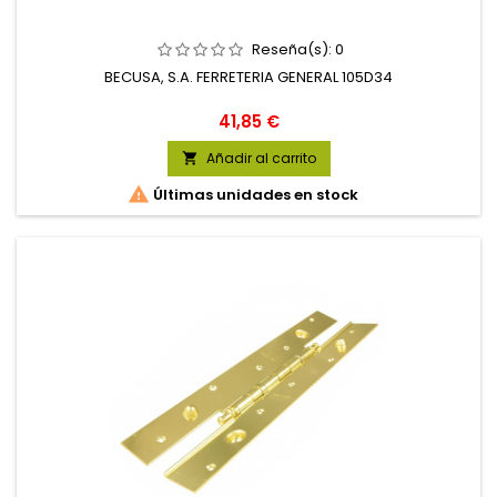
Reseña(s):
0
BECUSA, S.A. FERRETERIA GENERAL 105D34
Precio
41,85 €
Añadir al carrito


Últimas unidades en stock