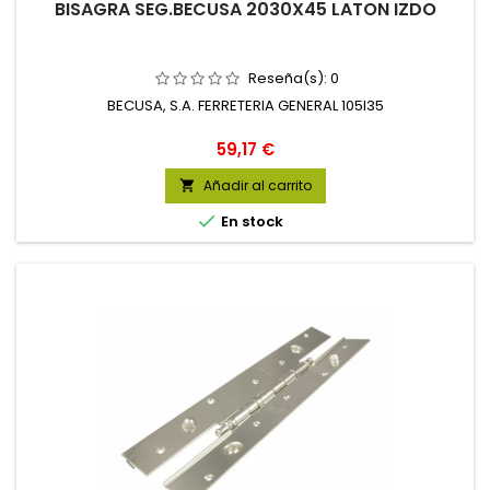
BISAGRA SEG.BECUSA 2030X45 LATON IZDO
Reseña(s):
0
BECUSA, S.A. FERRETERIA GENERAL 105I35
Precio
59,17 €
Añadir al carrito


En stock