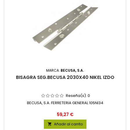
MARCA:
BECUSA, S.A.
BISAGRA SEG.BECUSA 2030X40 NIKEL IZDO
Reseña(s):
0
BECUSA, S.A. FERRETERIA GENERAL 105NI34
Precio
59,27 €
Añadir al carrito
