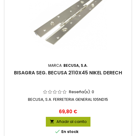
MARCA:
BECUSA, S.A.
BISAGRA SEG. BECUSA 2110X45 NIKEL DERECH
Reseña(s):
0
BECUSA, S.A. FERRETERIA GENERAL 105ND15
Precio
69,80 €
Añadir al carrito


En stock