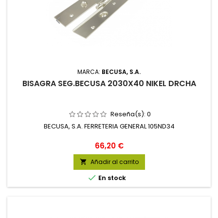
MARCA:
BECUSA, S.A.
BISAGRA SEG.BECUSA 2030X40 NIKEL DRCHA
Reseña(s):
0
BECUSA, S.A. FERRETERIA GENERAL 105ND34
Precio
66,20 €
Añadir al carrito


En stock