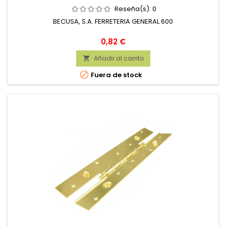
Reseña(s):
0
BECUSA, S.A. FERRETERIA GENERAL 600
Precio
0,82 €
Añadir al carrito


Fuera de stock