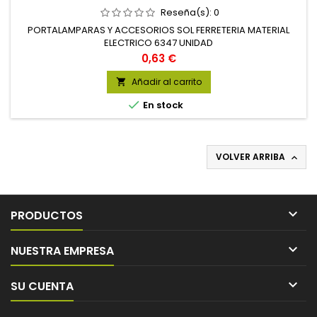
Reseña(s):
0
PORTALAMPARAS Y ACCESORIOS SOL FERRETERIA MATERIAL
ELECTRICO 6347 UNIDAD
Precio
0,63 €
Añadir al carrito


En stock
VOLVER ARRIBA


PRODUCTOS

NUESTRA EMPRESA

SU CUENTA