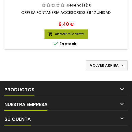
Reseña(s):
0
ORFESA FONTANERIA ACCESORIOS 81147 UNIDAD
Precio
9,40 €
Añadir al carrito


En stock
VOLVER ARRIBA


PRODUCTOS

NUESTRA EMPRESA

SU CUENTA