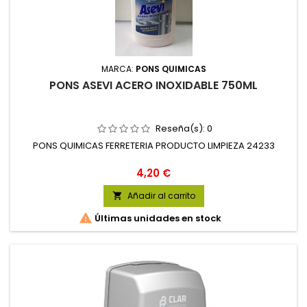
MARCA:
PONS QUIMICAS
PONS ASEVI ACERO INOXIDABLE 750ML
Reseña(s):
0
PONS QUIMICAS FERRETERIA PRODUCTO LIMPIEZA 24233
Precio
4,20 €
Añadir al carrito


Últimas unidades en stock