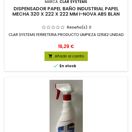
MARCA:
CLAR SYSTEMS
DISPENSADOR PAPEL BAÑO INDUSTRIAL PAPEL
MECHA 320 X 222 X 222 MM I-NOVA ABS BLAN
Reseña(s):
0
CLAR SYSTEMS FERRETERIA PRODUCTO LIMPIEZA 121582 UNIDAD
Precio
16,29 €
Añadir al carrito


En stock