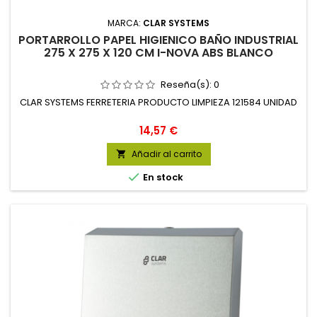
MARCA:
CLAR SYSTEMS
PORTARROLLO PAPEL HIGIENICO BAÑO INDUSTRIAL
275 X 275 X 120 CM I-NOVA ABS BLANCO
Reseña(s):
0
CLAR SYSTEMS FERRETERIA PRODUCTO LIMPIEZA 121584 UNIDAD
Precio
14,57 €
Añadir al carrito


En stock