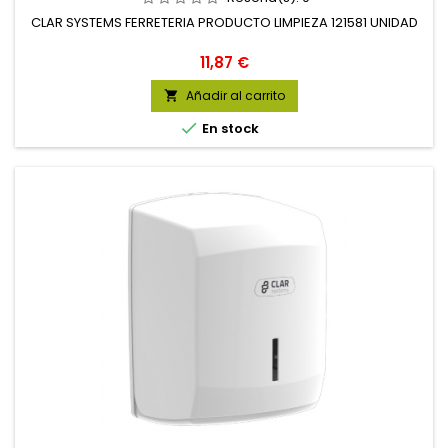
CLAR SYSTEMS FERRETERIA PRODUCTO LIMPIEZA 121581 UNIDAD
Precio
11,87 €
Añadir al carrito


En stock