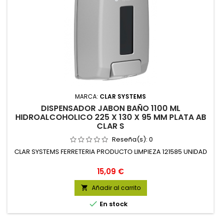
MARCA:
CLAR SYSTEMS
DISPENSADOR JABON BAÑO 1100 ML
HIDROALCOHOLICO 225 X 130 X 95 MM PLATA AB
CLAR S
Reseña(s):
0
CLAR SYSTEMS FERRETERIA PRODUCTO LIMPIEZA 121585 UNIDAD
Precio
15,09 €
Añadir al carrito


En stock