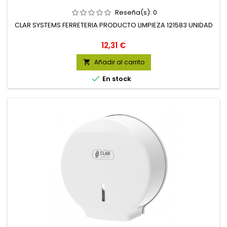
Reseña(s):
0
CLAR SYSTEMS FERRETERIA PRODUCTO LIMPIEZA 121583 UNIDAD
Precio
12,31 €
Añadir al carrito


En stock