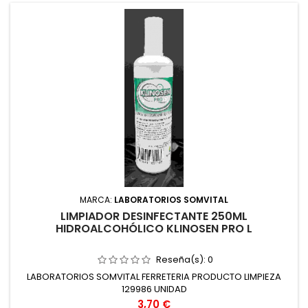
MARCA:
LABORATORIOS SOMVITAL
LIMPIADOR DESINFECTANTE 250ML
HIDROALCOHÓLICO KLINOSEN PRO L
Reseña(s):
0
LABORATORIOS SOMVITAL FERRETERIA PRODUCTO LIMPIEZA
129986 UNIDAD
Precio
3,70 €