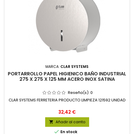
MARCA:
CLAR SYSTEMS
PORTARROLLO PAPEL HIGIENICO BAÑO INDUSTRIAL
275 X 275 X 125 MM ACERO INOX SATINA
Reseña(s):
0
CLAR SYSTEMS FERRETERIA PRODUCTO LIMPIEZA 121592 UNIDAD
Precio
32,42 €
Añadir al carrito


En stock