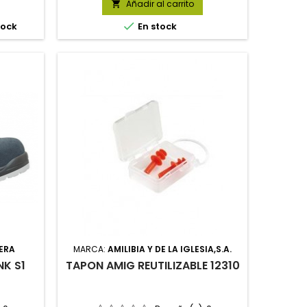
Añadir al carrito


tock
En stock
ERA
MARCA:
AMILIBIA Y DE LA IGLESIA,S.A.
NK S1
TAPON AMIG REUTILIZABLE 12310