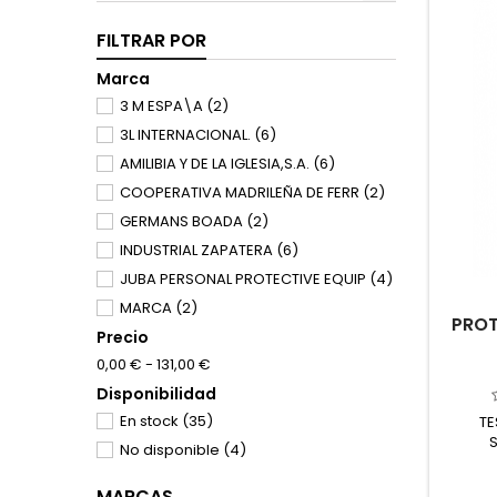
FILTRAR POR
Marca
3 M ESPA\A
(2)
3L INTERNACIONAL.
(6)
AMILIBIA Y DE LA IGLESIA,S.A.
(6)
COOPERATIVA MADRILEÑA DE FERR
(2)
GERMANS BOADA
(2)
INDUSTRIAL ZAPATERA
(6)
JUBA PERSONAL PROTECTIVE EQUIP
(4)
MARCA
(2)
PROT
Precio
PRODUCTOS CLIMAX
(4)
0,00 € - 131,00 €
SOLTER SOLDADURA.
(1)
Disponibilidad
TESA
(4)
En stock
(35)
TE
No disponible
(4)
MARCAS