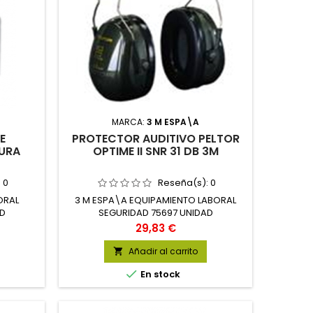
MARCA:
3 M ESPA\A
E
PROTECTOR AUDITIVO PELTOR
URA
OPTIME II SNR 31 DB 3M
:
0
Reseña(s):
0
ORAL
3 M ESPA\A EQUIPAMIENTO LABORAL
AD
SEGURIDAD 75697 UNIDAD
Precio
29,83 €
Añadir al carrito


En stock