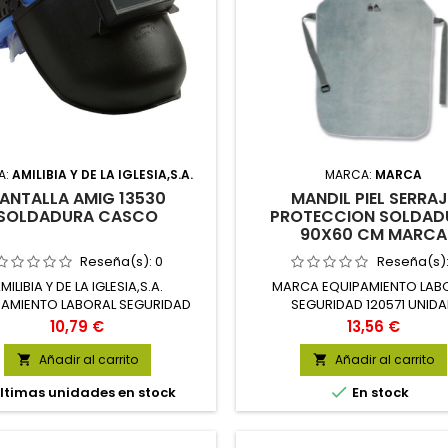
A:
AMILIBIA Y DE LA IGLESIA,S.A.
MARCA:
MARCA
ANTALLA AMIG 13530
MANDIL PIEL SERRAJ
SOLDADURA CASCO
PROTECCION SOLDAD
90X60 CM MARCA
Reseña(s):
0
Reseña(s)
MILIBIA Y DE LA IGLESIA,S.A.
MARCA EQUIPAMIENTO LAB
PAMIENTO LABORAL SEGURIDAD
SEGURIDAD 120571 UNID
16019
Precio
Precio
10,79 €
13,56 €
Añadir al carrito
Añadir al carrito



ltimas unidades en stock
En stock