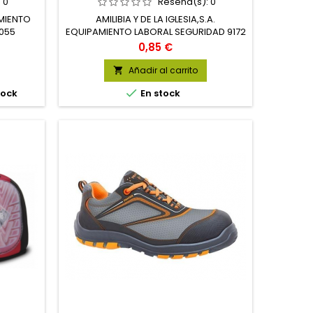
:
0
Reseña(s):
0
MIENTO
AMILIBIA Y DE LA IGLESIA,S.A.
5055
EQUIPAMIENTO LABORAL SEGURIDAD 9172
Precio
0,85 €
Añadir al carrito


tock
En stock