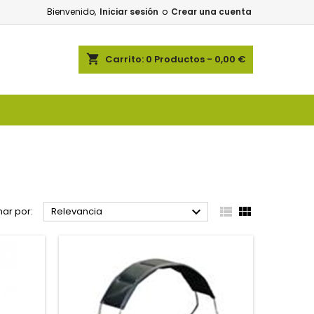
Bienvenido,
Iniciar sesión
o
Crear una cuenta
shopping_cart
Carrito:
0
Productos - 0,00 €



ar por:
Relevancia