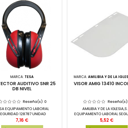
MARCA:
TESA
MARCA:
AMILIBIA Y DE LA IGLES
ECTOR AUDITIVO SNR 25
VISOR AMIG 13410 INC
DB NIVEL
Reseña(s):
0
Reseña(s)
SA EQUIPAMIENTO LABORAL
AMILIBIA Y DE LA IGLESIA,S.
SEGURIDAD 128787 UNIDAD
EQUIPAMIENTO LABORAL SEG
9162
Precio
Precio
7,16 €
5,52 €