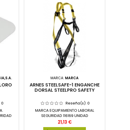
IA,S.A.
MARCA:
MARCA
OLORO
ARNES STEELSAFE-1 ENGANCHE
DORSAL STEELPRO SAFETY
:
0
Reseña(s):
0
A.
MARCA EQUIPAMIENTO LABORAL
URIDAD
SEGURIDAD 116169 UNIDAD
Precio
21,13 €