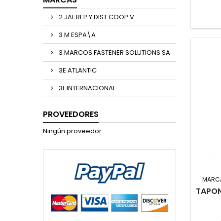
2 JAL REP.Y DIST.COOP.V.
3 M ESPA\A
3 MARCOS FASTENER SOLUTIONS SA
3E ATLANTIC
3L INTERNACIONAL.
PROVEEDORES
Ningún proveedor
MARC
TAPON