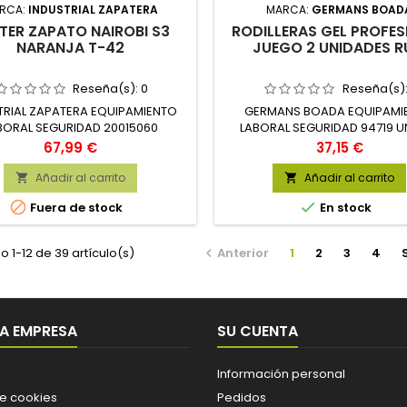
RCA:
INDUSTRIAL ZAPATERA
MARCA:
GERMANS BOAD
TER ZAPATO NAIROBI S3
RODILLERAS GEL PROFES
NARANJA T-42
JUEGO 2 UNIDADES R
Reseña(s):
0
Reseña(s)
TRIAL ZAPATERA EQUIPAMIENTO
GERMANS BOADA EQUIPAMI
BORAL SEGURIDAD 20015060
LABORAL SEGURIDAD 94719 U
Precio
Precio
67,99 €
37,15 €
Añadir al carrito
Añadir al carrito




Fuera de stock
En stock
 1-12 de 39 artículo(s)
Anterior
1
2
3
4

A EMPRESA
SU CUENTA
Información personal
de cookies
Pedidos