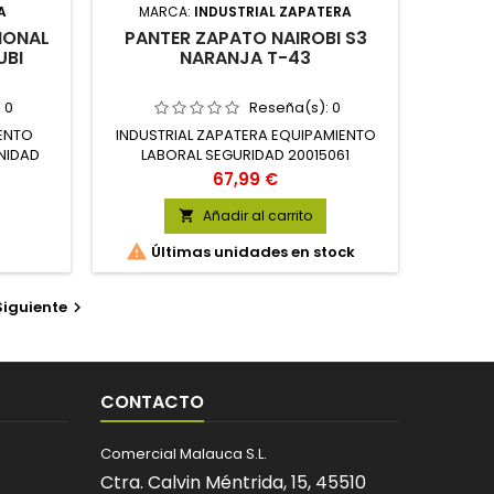
A
MARCA:
INDUSTRIAL ZAPATERA
IONAL
PANTER ZAPATO NAIROBI S3
UBI
NARANJA T-43
:
0
Reseña(s):
0
ENTO
INDUSTRIAL ZAPATERA EQUIPAMIENTO
NIDAD
LABORAL SEGURIDAD 20015061
Precio
67,99 €
Añadir al carrito


Últimas unidades en stock
Siguiente

CONTACTO
Comercial Malauca S.L.
Ctra. Calvin Méntrida, 15,
45510