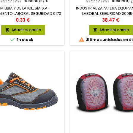
Reseña(s):
0
Reseña(s)
MILIBIA Y DE LA IGLESIA,S.A.
INDUSTRIAL ZAPATERA EQUIPA
IENTO LABORAL SEGURIDAD 9170
LABORAL SEGURIDAD 2001
Precio
Precio
0,33 €
38,47 €
Añadir al carrito
Añadir al carrito




En stock
Últimas unidades en s