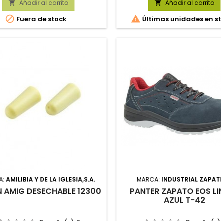
Añadir al carrito
Añadir al carrito




Fuera de stock
Últimas unidades en s
A:
AMILIBIA Y DE LA IGLESIA,S.A.
MARCA:
INDUSTRIAL ZAPAT
 AMIG DESECHABLE 12300
PANTER ZAPATO EOS LI
AZUL T-42