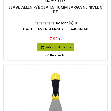
MARCA:
TESA
LLAVE ALLEN P/BOLA 1,5-10MM LARGA NE NIVEL 9
PZ
Reseña(s):
0
TESA HERRAMIENTA MANUAL 100445 UNIDAD
Precio
7,90 €
Añadir al carrito


En stock