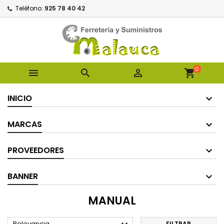
Teléfono:
925 78 40 42
0



shopping_cart
INICIO
MARCAS
PROVEEDORES
BANNER
MANUAL
Relevancia
FILTRAR