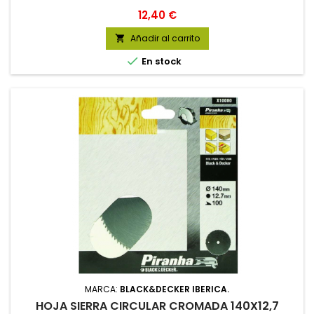
Precio
12,40 €
Añadir al carrito


En stock
MARCA:
BLACK&DECKER IBERICA.
HOJA SIERRA CIRCULAR CROMADA 140X12,7