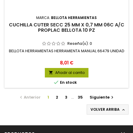
MARCA:
BELLOTA HERRAMIENTAS
CUCHILLA CUTER SECC 25 MM X 0,7 MM 06C A/C
PROPLAC BELLOTA 10 PZ
Reseña(s):
0
BELLOTA HERRAMIENTAS HERRAMIENTA MANUAL 66479 UNIDAD
Precio
8,01 €
Añadir al carrito


En stock
Anterior
1
2
3
…
35
Siguiente


VOLVER ARRIBA
