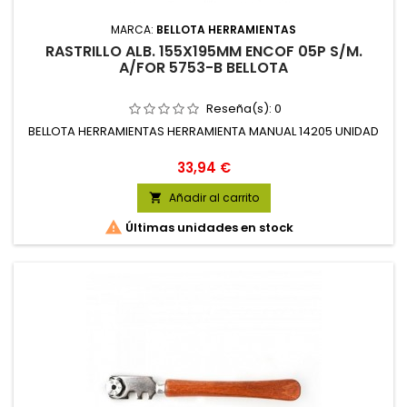
MARCA:
BELLOTA HERRAMIENTAS
RASTRILLO ALB. 155X195MM ENCOF 05P S/M.
A/FOR 5753-B BELLOTA
Reseña(s):
0
BELLOTA HERRAMIENTAS HERRAMIENTA MANUAL 14205 UNIDAD
Precio
33,94 €
Añadir al carrito


Últimas unidades en stock