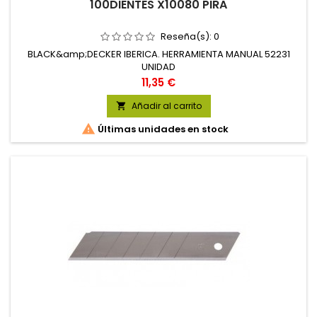
100DIENTES X10080 PIRA
Reseña(s):
0
BLACK&amp;DECKER IBERICA. HERRAMIENTA MANUAL 52231
UNIDAD
Precio
11,35 €
Añadir al carrito


Últimas unidades en stock