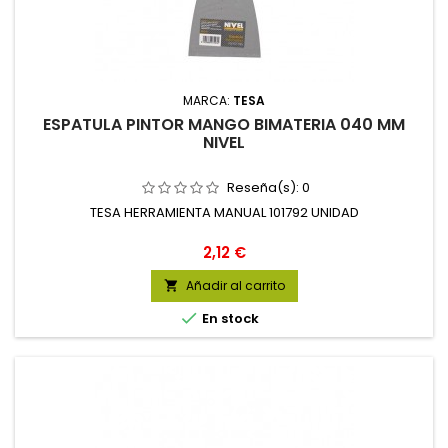
MARCA:
TESA
ESPATULA PINTOR MANGO BIMATERIA 040 MM
NIVEL
Reseña(s):
0
TESA HERRAMIENTA MANUAL 101792 UNIDAD
Precio
2,12 €
Añadir al carrito


En stock