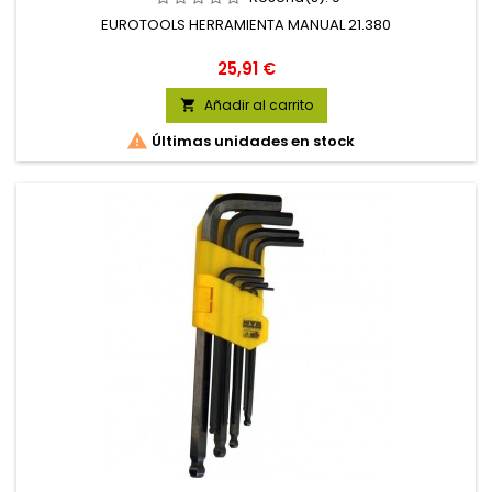
EUROTOOLS HERRAMIENTA MANUAL 21.380
Precio
25,91 €
Añadir al carrito


Últimas unidades en stock