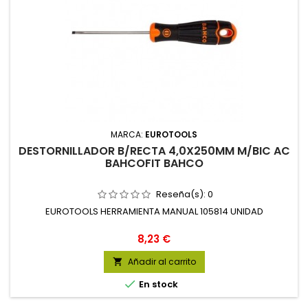
MARCA:
EUROTOOLS
DESTORNILLADOR B/RECTA 4,0X250MM M/BIC AC
BAHCOFIT BAHCO
Reseña(s):
0
EUROTOOLS HERRAMIENTA MANUAL 105814 UNIDAD
Precio
8,23 €
Añadir al carrito


En stock