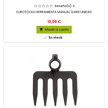
Reseña(s):
0
EUROTOOLS HERRAMIENTA MANUAL 12489 UNIDAD
Precio
10,06 €
Añadir al carrito


En stock