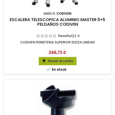
MARCA:
CODIVEN
ESCALERA TELESCOPICA ALUMINIO MASTER 5+5
PELDAÑOS CODIVEN
Reseña(s):
0
CODIVEN FERRETERIA SUPERIOR 102124 UNIDAD
Precio
246,73 €
Añadir al carrito


En stock