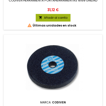
CODIVEN HERRAMIENTA PORTAHERRAMIENTAS 16159 UNIDAD
Precio
31,12 €
Añadir al carrito


Últimas unidades en stock
MARCA:
CODIVEN