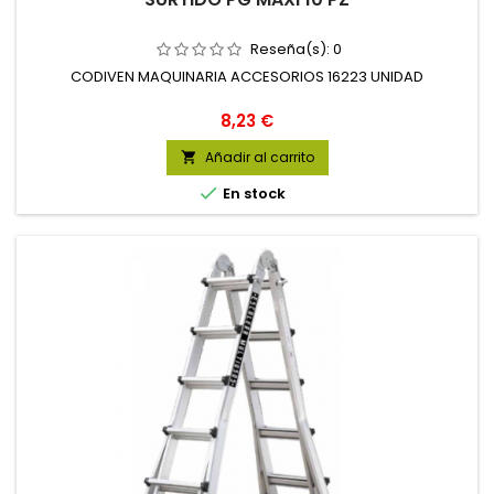
Reseña(s):
0
CODIVEN MAQUINARIA ACCESORIOS 16223 UNIDAD
Precio
8,23 €
Añadir al carrito


En stock