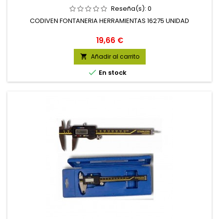
Reseña(s):
0
CODIVEN FONTANERIA HERRAMIENTAS 16275 UNIDAD
Precio
19,66 €
Añadir al carrito


En stock