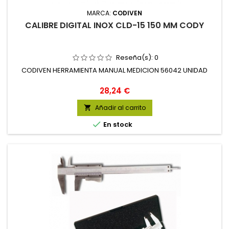
MARCA:
CODIVEN
CALIBRE DIGITAL INOX CLD-15 150 MM CODY
Reseña(s):
0
CODIVEN HERRAMIENTA MANUAL MEDICION 56042 UNIDAD
Precio
28,24 €
Añadir al carrito


En stock