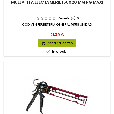
MUELA HTA.ELEC ESMERIL 150X20 MM PG MAXI
Reseña(s):
0
CODIVEN FERRETERIA GENERAL 16158 UNIDAD
Precio
21,39 €
Añadir al carrito


En stock