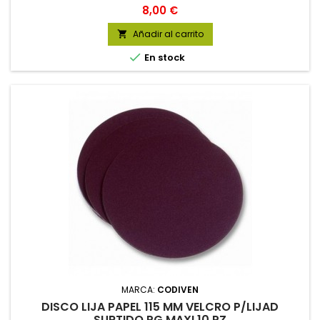
Precio
8,00 €
Añadir al carrito


En stock
MARCA:
CODIVEN
DISCO LIJA PAPEL 115 MM VELCRO P/LIJAD
SURTIDO PG MAXI 10 PZ