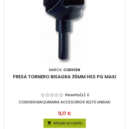
MARCA:
CODIVEN
FRESA TORNERO BISAGRA 35MM HSS PG MAXI
Reseña(s):
0
CODIVEN MAQUINARIA ACCESORIOS 16273 UNIDAD
Precio
11,17 €
Añadir al carrito
