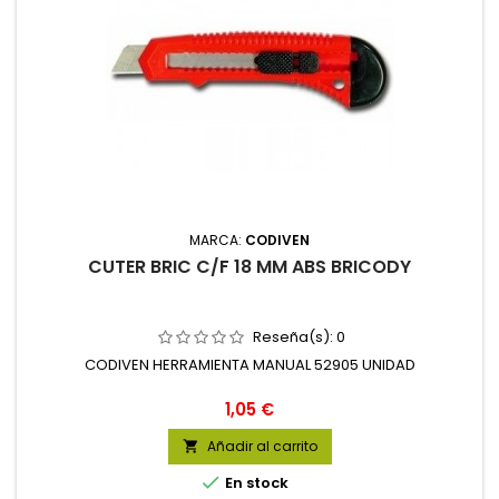
MARCA:
CODIVEN
CUTER BRIC C/F 18 MM ABS BRICODY
Reseña(s):
0
CODIVEN HERRAMIENTA MANUAL 52905 UNIDAD
Precio
1,05 €
Añadir al carrito


En stock