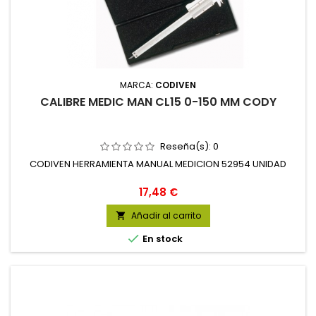
MARCA:
CODIVEN
CALIBRE MEDIC MAN CL15 0-150 MM CODY
Reseña(s):
0
CODIVEN HERRAMIENTA MANUAL MEDICION 52954 UNIDAD
Precio
17,48 €
Añadir al carrito


En stock