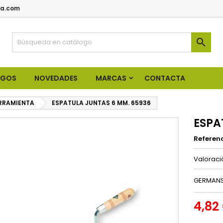
a.com

OGOS
NOVEDADES
MARCAS
CONTACTA
RRAMIENTA
ESPATULA JUNTAS 6 MM. 65936
ESPA
Referen
Valorac
GERMANS
4,82