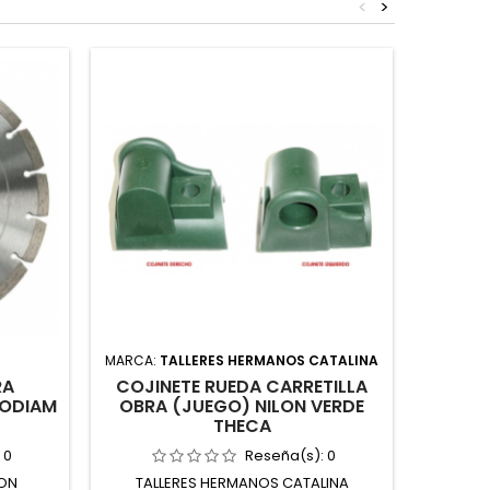
<
>
MARCA:
TALLERES HERMANOS CATALINA
RA
COJINETE RUEDA CARRETILLA
LLANA
CODIAM
OBRA (JUEGO) NILON VERDE
MAN
THECA
:
0
Reseña(s):
0
ON
TALLERES HERMANOS CATALINA
TESA 