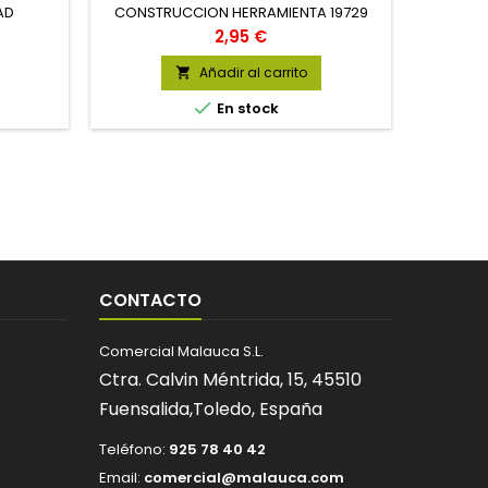
AD
CONSTRUCCION HERRAMIENTA 19729
UNIDAD
Precio
2,95 €
Añadir al carrito


En stock
CONTACTO
Comercial Malauca S.L.
Ctra. Calvin Méntrida, 15,
45510
Fuensalida,
Toledo,
España
Teléfono:
925 78 40 42
Email:
comercial@malauca.com