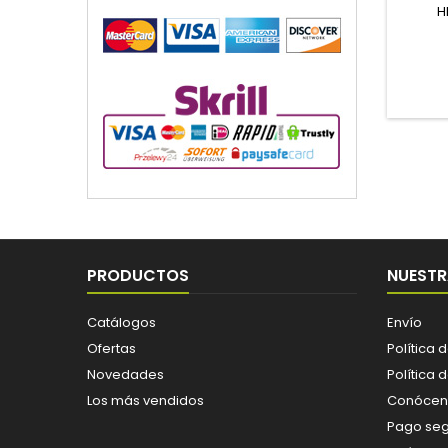
H
PRODUCTOS
NUESTR
Catálogos
Envío
Ofertas
Política 
Novedades
Política 
Los más vendidos
Conócen
Pago se