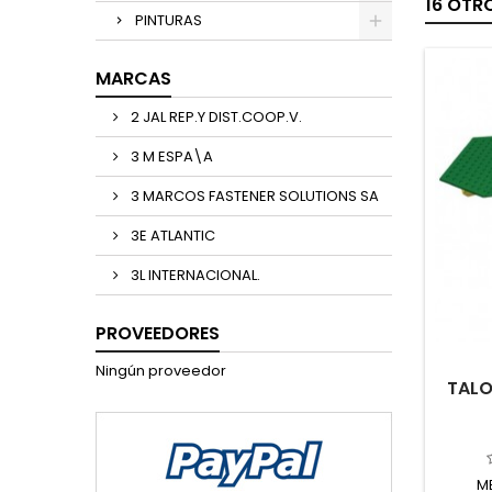
16 OTR
PINTURAS
MARCAS
2 JAL REP.Y DIST.COOP.V.
3 M ESPA\A
3 MARCOS FASTENER SOLUTIONS SA
3E ATLANTIC
3L INTERNACIONAL.
PROVEEDORES
Ningún proveedor
TALO
M