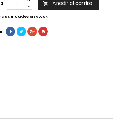
Añadir al carrito
ad

mas unidades en stock
ir