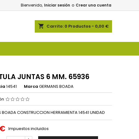
Bienvenido,
Iniciar sesión
o
Crear una cuenta
shopping_cart
Carrito:
0
Productos - 0,00 €
TULA JUNTAS 6 MM. 65936
cia
14541
Marca
GERMANS BOADA
ión
 BOADA CONSTRUCCION HERRAMIENTA 14541 UNIDAD
 €
Impuestos incluidos