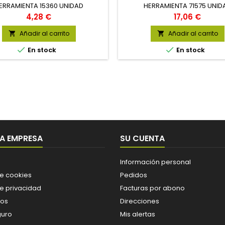
ERRAMIENTA 15360 UNIDAD
HERRAMIENTA 71575 UNID
Precio
Precio
4,28 €
17,06 €
Añadir al carrito
Añadir al carrito




En stock
En stock
A EMPRESA
SU CUENTA
Información personal
de cookies
Pedidos
de privacidad
Facturas por abono
os
Direcciones
guro
Mis alertas