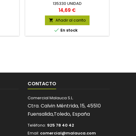
135330 UNIDAD
Precio
14,69 €
Añadir al carrito


En stock
CONTACTO
Comercial Malauca S.L.
Ctra. Calvin Méntrida, 15,
45510
Fuensalida,
Toledo,
España
Teléfono:
925 78 40 42
Email:
comercial@malauca.com