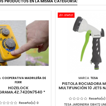
OS PRODUCTOS EN LA MISMA CATEGORÍA:
¡En oferta!
A:
COOPERATIVA MADRILEÑA DE
MARCA:
TESA
FERR
PISTOLA ROCIADORA M
HOZELOCK
MULTIFUNCIÓN 10 JETS 
GRAMA.4Z.7420N7540 *
Reseña(s)
Reseña(s):
0
TESA JARDINERIA 138472 UN