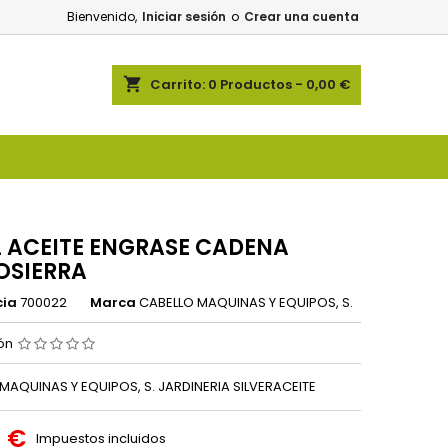
Bienvenido,
Iniciar sesión
o
Crear una cuenta
shopping_cart
Carrito:
0
Productos - 0,00 €
L ACEITE ENGRASE CADENA
SIERRA
cia
700022
Marca
CABELLO MAQUINAS Y EQUIPOS, S.
ión
MAQUINAS Y EQUIPOS, S. JARDINERIA SILVERACEITE
4 €
Impuestos incluidos