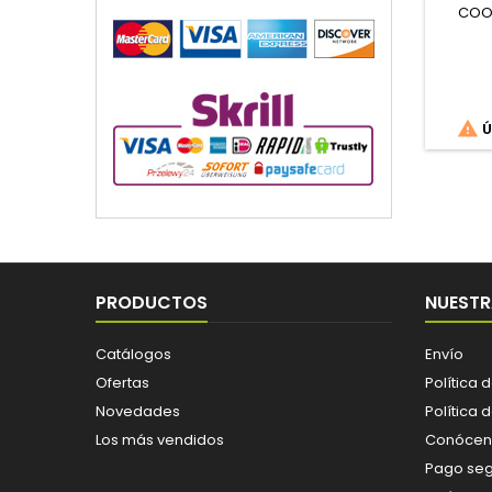
COOP

Ú
PRODUCTOS
NUESTR
Catálogos
Envío
Ofertas
Política 
Novedades
Política 
Los más vendidos
Conócen
Pago se