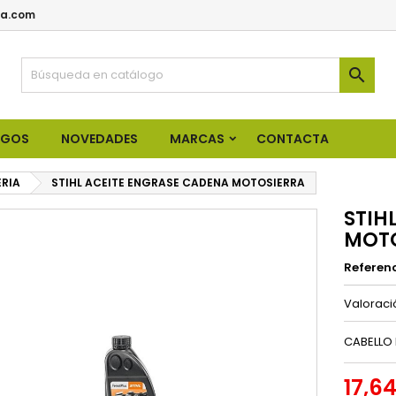
a.com

OGOS
NOVEDADES
MARCAS
CONTACTA
ERIA
STIHL ACEITE ENGRASE CADENA MOTOSIERRA
STIH
MOTO
Referen
Valorac
CABELLO 
17,6