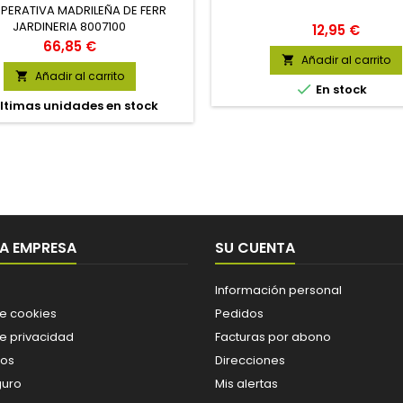
ERATIVA MADRILEÑA DE FERR
JARDINERIA 8007100
Precio
12,95 €
Precio
66,85 €
Añadir al carrito

Añadir al carrito


En stock
ltimas unidades en stock
A EMPRESA
SU CUENTA
Información personal
de cookies
Pedidos
de privacidad
Facturas por abono
os
Direcciones
guro
Mis alertas