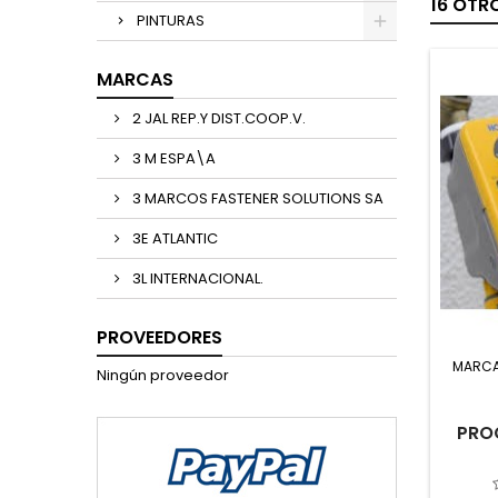
16 OTR
PINTURAS
MARCAS
2 JAL REP.Y DIST.COOP.V.
3 M ESPA\A
3 MARCOS FASTENER SOLUTIONS SA
3E ATLANTIC
3L INTERNACIONAL.
PROVEEDORES
MARC
Ningún proveedor
PRO