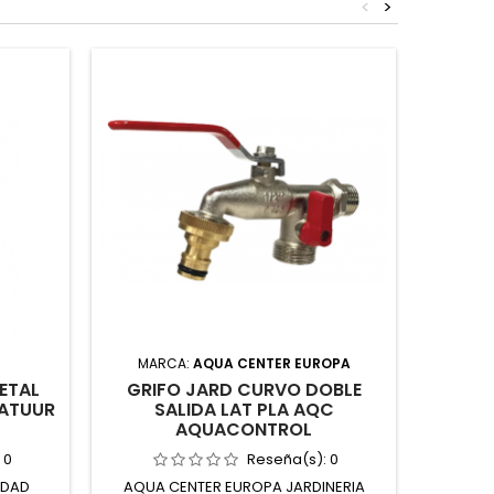
<
>
¡En oferta
MARCA:
AQUA CENTER EUROPA
ETAL
GRIFO JARD CURVO DOBLE
PLANC
NATUUR
SALIDA LAT PLA AQC
AQUACONTROL
:
0
Reseña(s):
0
IDAD
AQUA CENTER EUROPA JARDINERIA
TESA