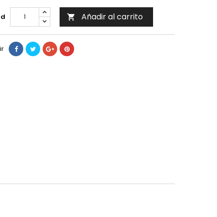
Añadir al carrito
ad

ir