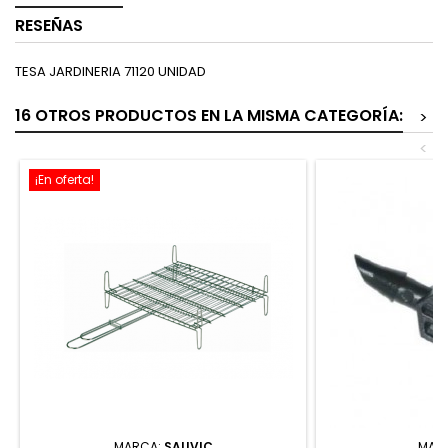
RESEÑAS
TESA JARDINERIA 71120 UNIDAD
16 OTROS PRODUCTOS EN LA MISMA CATEGORÍA:
>
<
¡En oferta!
MARCA:
SAUVIC
MAR