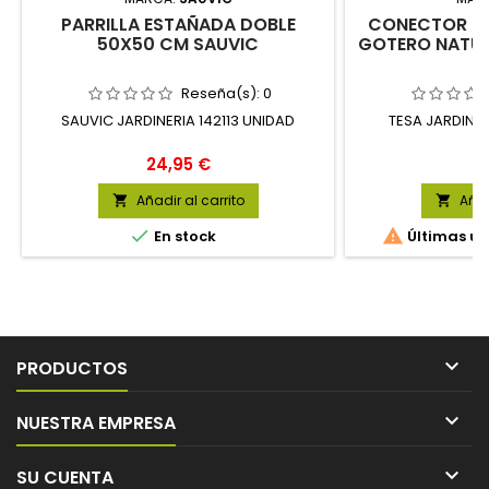
PARRILLA ESTAÑADA DOBLE
CONECTOR M
50X50 CM SAUVIC
GOTERO NATUU
Reseña(s):
0
SAUVIC JARDINERIA 142113 UNIDAD
TESA JARDINE
Precio
P
24,95 €
1
Añadir al carrito
Añad




En stock
Últimas un

PRODUCTOS

NUESTRA EMPRESA

SU CUENTA