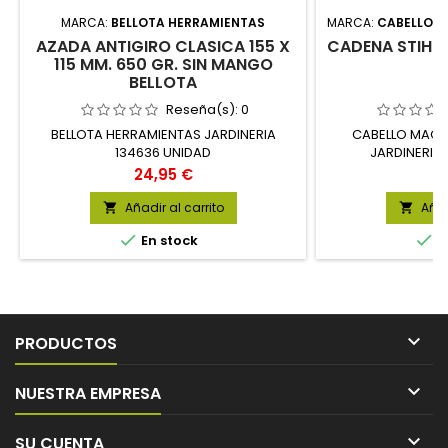
MARCA:
BELLOTA HERRAMIENTAS
MARCA:
CABELLO M
AZADA ANTIGIRO CLASICA 155 X
CADENA STIHL 
115 MM. 650 GR. SIN MANGO
BELLOTA
Reseña(s):
0
BELLOTA HERRAMIENTAS JARDINERIA
CABELLO MAQUI
134636 UNIDAD
JARDINERIA
Precio
Pr
24,95 €
0
Añadir al carrito
Añad




En stock
E

PRODUCTOS

NUESTRA EMPRESA

SU CUENTA