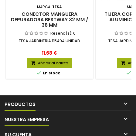
MARCA:
TESA
MAR
CONECTOR MANGUERA
TIJERA COR
DEPURADORA BESTWAY 32 MM /
ALUMINIO 
38 MM
Reseña(s):
0
TESA JARDINERIA 115494 UNIDAD
TESA JARDINE
Precio
Pr
11,68 €
12
Añadir al carrito
Añad




En stock
E

PRODUCTOS

NUESTRA EMPRESA

SU CUENTA