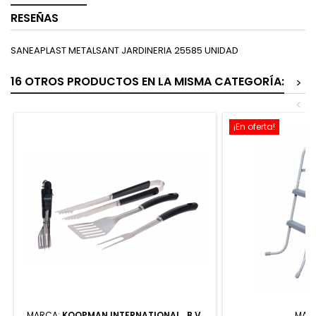
RESEÑAS
SANEAPLAST METALSANT JARDINERIA 25585 UNIDAD
16 OTROS PRODUCTOS EN LA MISMA CATEGORÍA:
>
<
¡En oferta!
MARCA:
KOOPMAN INTERNATIONAL , B.V.
MAR