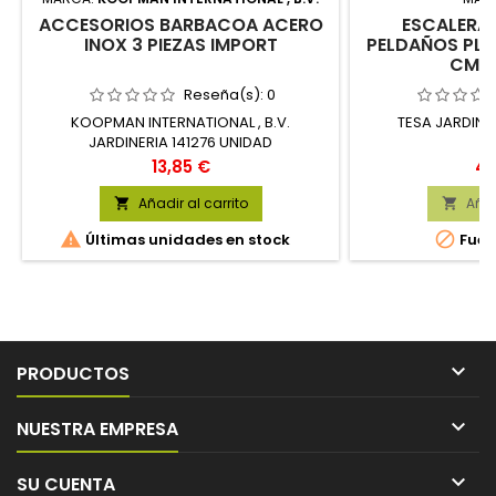
ACCESORIOS BARBACOA ACERO
ESCALERA 
INOX 3 PIEZAS IMPORT
PELDAÑOS PLA
CM 
Reseña(s):
0
KOOPMAN INTERNATIONAL , B.V.
TESA JARDINE
JARDINERIA 141276 UNIDAD
Precio
Pr
13,85 €
44
Añadir al carrito
Añad




Últimas unidades en stock
Fuer

PRODUCTOS

NUESTRA EMPRESA

SU CUENTA