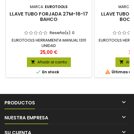
MARCA:
EUROTOOLS
MARCA:
LLAVE TUBO FORJADA 27M-16-17
LLAVE TUBO H
BAHCO
BOCA
Reseña(s):
0
EUROTOOLS HERRAMIENTA MANUAL 13111
EUROTOOLS HERRA
UNIDAD
U
Precio
Pr
25,00 €
25
Añadir al carrito
Añad




En stock
Últimas un

PRODUCTOS

NUESTRA EMPRESA

SU CUENTA