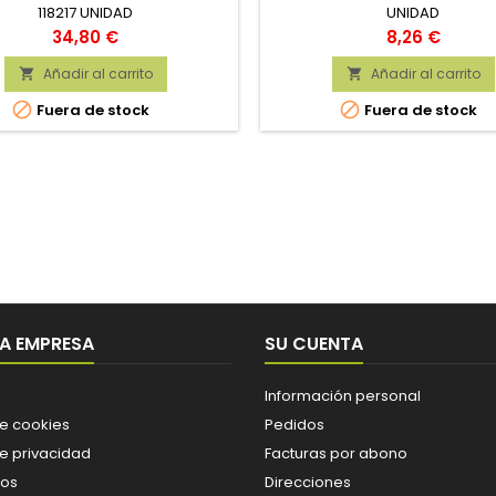
118217 UNIDAD
UNIDAD
Precio
Precio
34,80 €
8,26 €
Añadir al carrito
Añadir al carrito




Fuera de stock
Fuera de stock
A EMPRESA
SU CUENTA
Información personal
de cookies
Pedidos
de privacidad
Facturas por abono
os
Direcciones