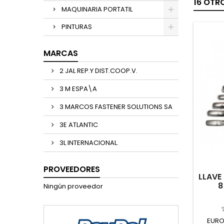
16 OTR
MAQUINARIA PORTATIL
PINTURAS
MARCAS
2 JAL REP.Y DIST.COOP.V.
3 M ESPA\A
3 MARCOS FASTENER SOLUTIONS SA
3E ATLANTIC
3L INTERNACIONAL.
PROVEEDORES
LLAVE
8
Ningún proveedor
EURO