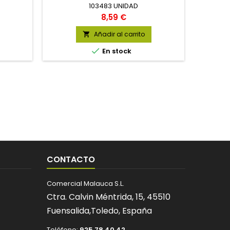
103483 UNIDAD
Precio
8,59 €
Añadir al carrito


En stock
CONTACTO
Comercial Malauca S.L.
Ctra. Calvin Méntrida, 15,
45510
Fuensalida,
Toledo,
España
Teléfono:
925 78 40 42