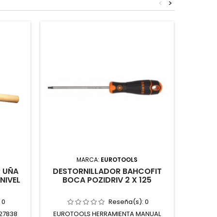
<
>
MARCA:
EUROTOOLS
R UÑA
DESTORNILLADOR BAHCOFIT
MART
NIVEL
BOCA POZIDRIV 2 X 125
MM 
:
0
Reseña(s):
0
27838
EUROTOOLS HERRAMIENTA MANUAL
TESA 