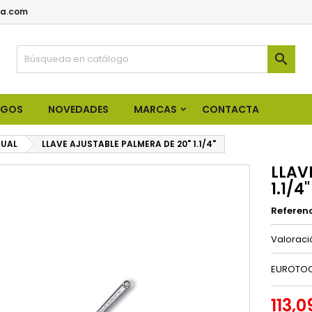
a.com

OGOS
NOVEDADES
MARCAS
CONTACTA
UAL
LLAVE AJUSTABLE PALMERA DE 20" 1.1/4"
LLAV
1.1/4"
Referen
Valorac
EUROTOO
113,0