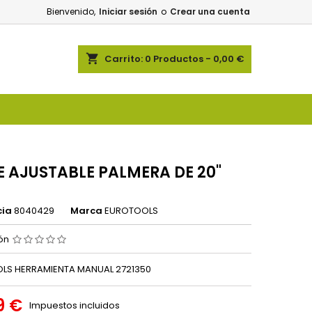
Bienvenido,
Iniciar sesión
o
Crear una cuenta
shopping_cart
Carrito:
0
Productos - 0,00 €
E AJUSTABLE PALMERA DE 20"
cia
8040429
Marca
EUROTOOLS
ión
LS HERRAMIENTA MANUAL 2721350
9 €
Impuestos incluidos