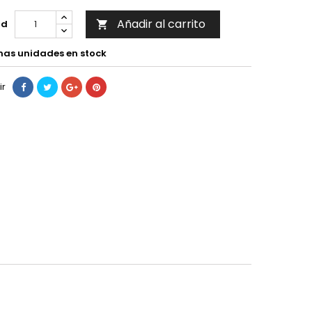
Añadir al carrito
ad

mas unidades en stock
ir