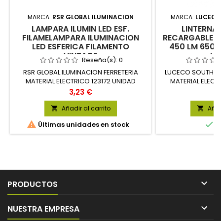
MARCA:
RSR GLOBAL ILUMINACION
MARCA:
LUCECO
LAMPARA ILUMIN LED ESF.
LINTERNA
FILAMELAMPARA ILUMINACION
RECARGABLE U
LED ESFERICA FILAMENTO
450 LM 650
VINTAGE
LU
Reseña(s):
0
RSR GLOBAL ILUMINACION FERRETERIA
LUCECO SOUTHERN
MATERIAL ELECTRICO 123172 UNIDAD
MATERIAL ELECT
Precio
Pr
3,23 €
31
Añadir al carrito
Añad




Últimas unidades en stock
E

PRODUCTOS

NUESTRA EMPRESA