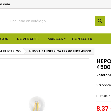
a.com

OGOS
NOVEDADES
MARCAS
CONTACTA
AL ELECTRICO
HEPOLUZ L.ESFERICA E27 60 LEDS 4500K
HEPO
4500
Referen
Valorac
HEPOLUZ 
8,37