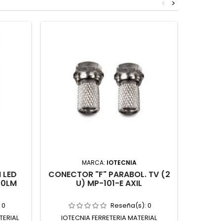
<
>
MARCA:
IOTECNIA
 LED
CONECTOR "F" PARABOL. TV (2
CANALE
00LM
U) MP-101-E AXIL
X 11
:
0
Reseña(s):
0
TERIAL
IOTECNIA FERRETERIA MATERIAL
SAINT