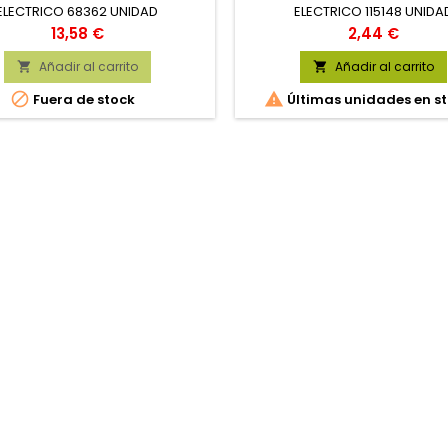
ELECTRICO 68362 UNIDAD
ELECTRICO 115148 UNIDA
Precio
Precio
13,58 €
2,44 €
Añadir al carrito
Añadir al carrito




Fuera de stock
Últimas unidades en s