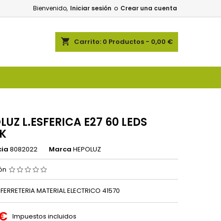
Bienvenido,
Iniciar sesión
o
Crear una cuenta
shopping_cart
Carrito:
0
Productos - 0,00 €
LUZ L.ESFERICA E27 60 LEDS
K
cia
8082022
Marca
HEPOLUZ
ión
FERRETERIA MATERIAL ELECTRICO 41570
 €
Impuestos incluidos