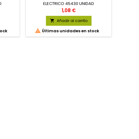
D
ELECTRICO 45430 UNIDAD
E
Precio
1,08 €
Añadir al carrito


tock
Últimas unidades en stock