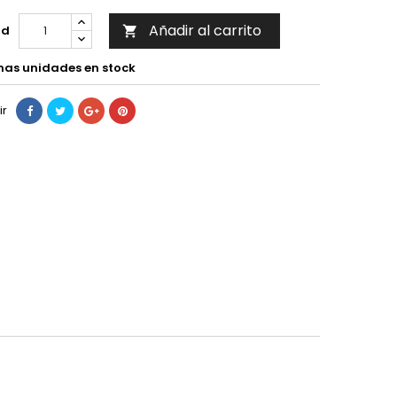
Añadir al carrito
ad

mas unidades en stock
ir