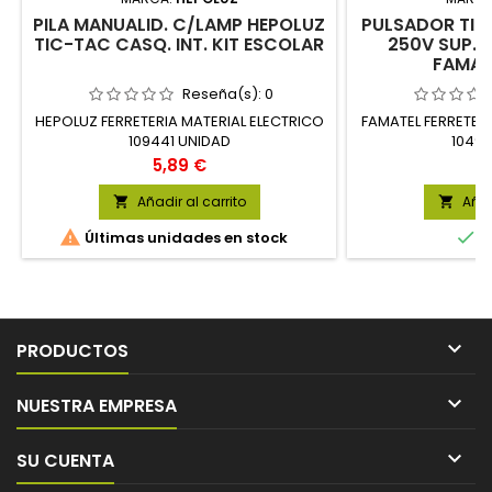
PILA MANUALID. C/LAMP HEPOLUZ
PULSADOR TIM
TIC-TAC CASQ. INT. KIT ESCOLAR
250V SUP. P
FAMAT
Reseña(s):
0
HEPOLUZ FERRETERIA MATERIAL ELECTRICO
FAMATEL FERRETER
109441 UNIDAD
10490
Precio
P
5,89 €
4
Añadir al carrito
Añad




Últimas unidades en stock
E

PRODUCTOS

NUESTRA EMPRESA

SU CUENTA