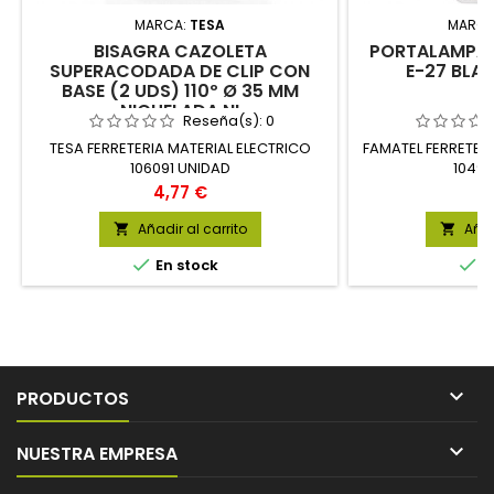
MARCA:
TESA
MARCA
BISAGRA CAZOLETA
PORTALAMPAR
SUPERACODADA DE CLIP CON
E-27 BLA
BASE (2 UDS) 110º Ø 35 MM
NIQUELADA NI
Reseña(s):
0
TESA FERRETERIA MATERIAL ELECTRICO
FAMATEL FERRETER
106091 UNIDAD
10494
Precio
P
4,77 €
1
Añadir al carrito
Añad




En stock
E

PRODUCTOS

NUESTRA EMPRESA