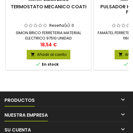
TERMOSTATO MECANICO COATI
PULSADOR HA
FA
Reseña(s):
0
SIMON BRICO FERRETERIA MATERIAL
FAMATEL FERRETER
ELECTRICO 97510 UNIDAD
1160
Precio
P
18,54 €
6
Añadir al carrito
Añad




En stock
E

PRODUCTOS

NUESTRA EMPRESA

SU CUENTA