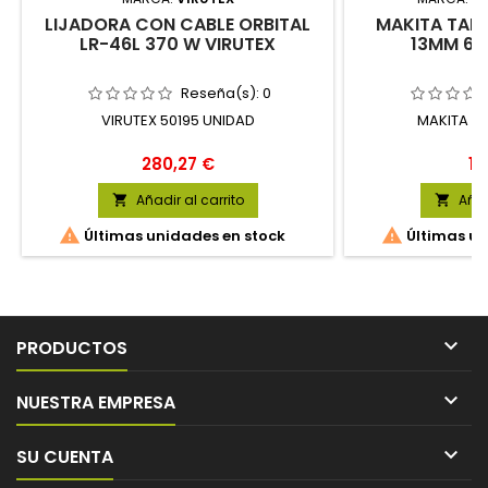
LIJADORA CON CABLE ORBITAL
MAKITA TAL
LR-46L 370 W VIRUTEX
13MM 68
Reseña(s):
0
VIRUTEX 50195 UNIDAD
MAKITA E
Precio
Pr
280,27 €
10
Añadir al carrito
Añad




Últimas unidades en stock
Últimas un

PRODUCTOS

NUESTRA EMPRESA

SU CUENTA