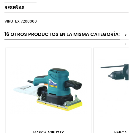
RESEÑAS
VIRUTEX 7200000
16 OTROS PRODUCTOS EN LA MISMA CATEGORÍA:
>
<
MARCA:
VIRUTEX
MARCA:
M